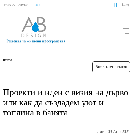
Вход
Език
&
Валута:
EUR
/
Начало
Вижте всички статии
Проекти и идеи с визия на дърво
или как да създадем уют и
топлина в банята
Дата: 09 Апр 2021