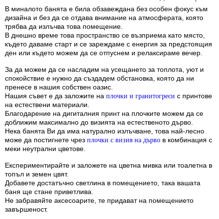
В миналото банята е била обзавеждана без особен фокус към
дизайна и без да се отдава внимание на атмосферата, която
трябва да излъчва това помещение.
В днешно време това пространство се възприема като място,
където даваме старт и се зареждаме с енергия за предстоящия
ден или където можем да се отпуснем и релаксираме вечер.
За да можем да се насладим на усещането за топлота, уют и
спокойствие е нужно да създадем обстановка, която да ни
пренесе в нашия собствен оазис.
Нашия съвет е да заложите на
с принтове
плочки и гранитогреси
на естествени материали.
Благодарение на дигиталния принт на плочките можем да се
доближим максимално до визията на естественото дърво.
Нека банята Ви да има натурално излъчване, това най-лесно
може да постигнете чрез
в комбинация с
плочки с визия на дърво
меки неутрални цветове.
Експериментирайте и заложете на цветна мивка или тоалетна в
топъл и земен цвят.
Добавете достатъчно светлина в помещението, така вашата
баня ще стане приветлива.
Не забравяйте аксесоарите, те придават на помещението
завършеност.