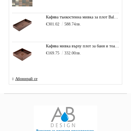
Кафява тънкостенна мивка за плот Balance, цвят - карамел
€301.02
588.74лв.
Кафява мивка върху плот за баня и тоалетна Decente, цвят - карамел
€169.75
332.00лв.
Абонирай се