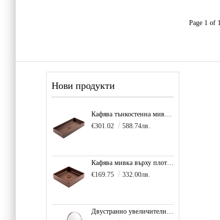
Page 1 of 
Нови продукти
Кафява тънкостенна мивка за плот Balance, цвят - карамел
€301.02
588.74лв.
Кафява мивка върху плот за баня и тоалетна Decente, цвят - карамел
€169.75
332.00лв.
Двустранно увеличително козметично огледало за баня Vitra Arkitekt