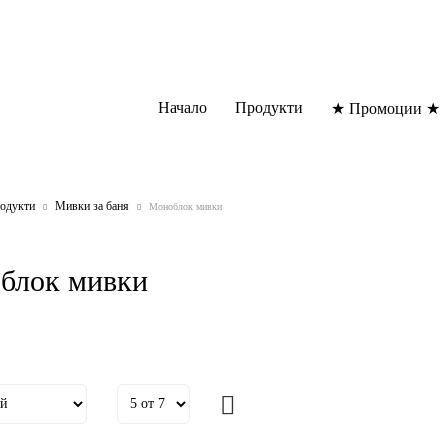
Начало
Продукти
★ Промоции ★
одукти
Мивки за баня
Моноблок мивки
блок мивки