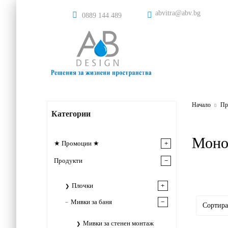
abvitra@abv.bg
0889 144 489
Начало
Пр
Категории
Моно
★ Промоции ★
Продукти
Плочки
Мивки за баня
Мивки за стенен монтаж