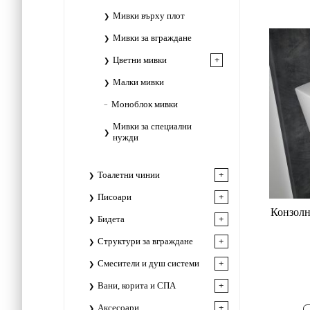
Мивки върху плот
Мивки за вграждане
Цветни мивки
Малки мивки
Моноблок мивки
Мивки за специални
нужди
Тоалетни чинии
Писоари
Конзолн
Бидета
Структури за вграждане
Смесители и душ системи
Вани, корита и СПА
Аксесоари