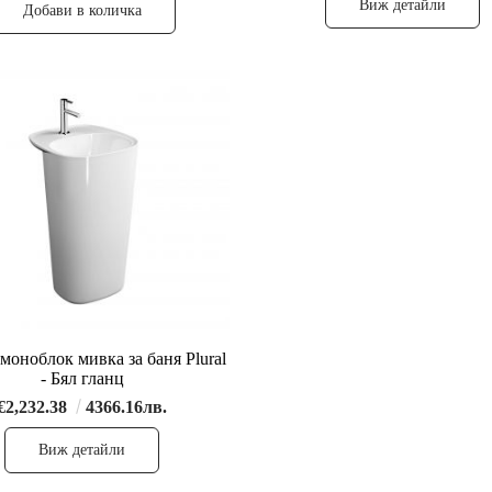
Виж детайли
моноблок мивка за баня Plural
- Бял гланц
€2,232.38
4366.16лв.
Виж детайли