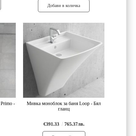
Primo -
Мивка моноблок за баня Loop - Бял
гланц
€391.33
765.37лв.