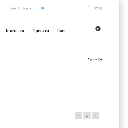
:
Вход
Език
&
Валута
EUR
/
0
Контакти
Проекти
Блог
7 product(s)
«
1
»