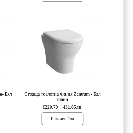
a- Бял
Стояща тоалетна чиния Zentrum - Бял
гланц
€220.70
431.65лв.
Виж детайли