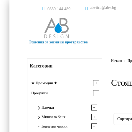
abvitra@abv.bg
0889 144 489
Начало
Пр
Категории
Стоя
★ Промоции ★
Продукти
Плочки
Мивки за баня
Тоалетни чинии