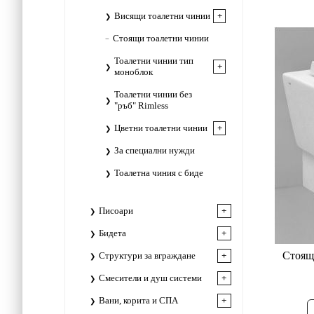
Висящи тоалетни чинии
Стоящи тоалетни чинии
Тоалетни чинии тип
моноблок
Тоалетни чинии без
"ръб" Rimless
Цветни тоалетни чинии
За специални нужди
Тоалетна чиния с биде
Писоари
Бидета
Стояща
Структури за вграждане
Смесители и душ системи
Вани, корита и СПА