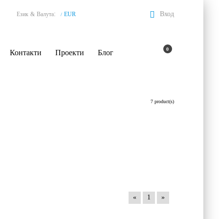
:
Вход
Език
&
Валута
EUR
/
0
Контакти
Проекти
Блог
7 product(s)
«
1
»