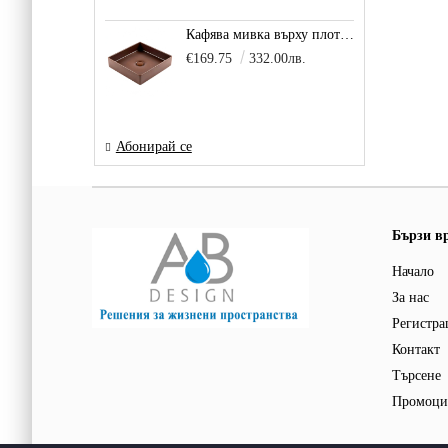
Кафява мивка върху плот за баня и тоалетна Decente, цвят - карамел
€169.75
332.00лв.
Абонирай се
Бързи в
Начало
За нас
Регистра
Контакт
Търсене
Промоци