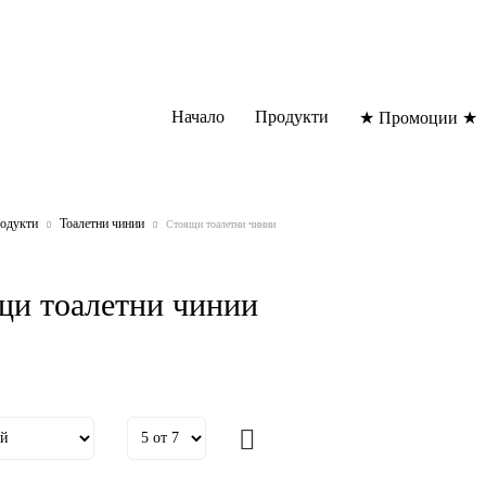
Начало
Продукти
★ Промоции ★
одукти
Тоалетни чинии
Стоящи тоалетни чинии
щи тоалетни чинии