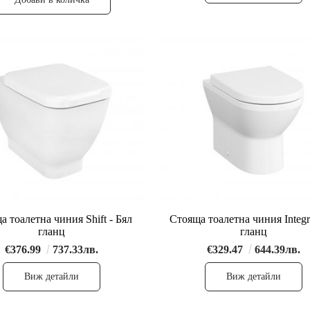
а тоалетна чиния Shift - Бял
Стояща тоалетна чиния Integr
гланц
гланц
€376.99
737.33лв.
€329.47
644.39лв.
Виж детайли
Виж детайли