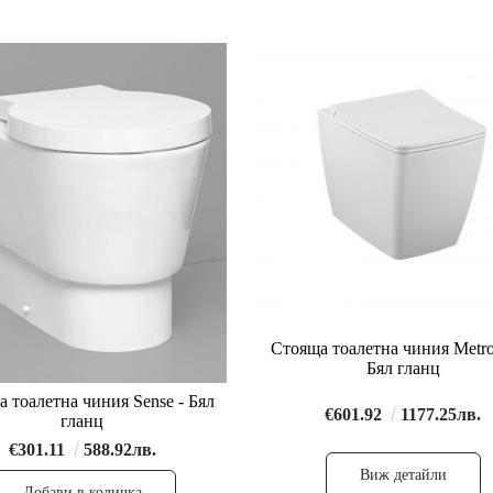
Стояща тоалетна чиния Metro
Бял гланц
 тоалетна чиния Sense - Бял
€601.92
1177.25лв.
гланц
€301.11
588.92лв.
Виж детайли