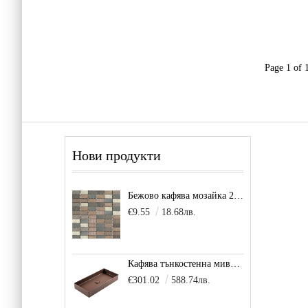
Page 1 of 
Нови продукти
Бежово кафява мозайка 2,5х5см Scala Beige
€9.55
18.68лв.
Кафява тънкостенна мивка за плот Balance, цвят - карамел
€301.02
588.74лв.