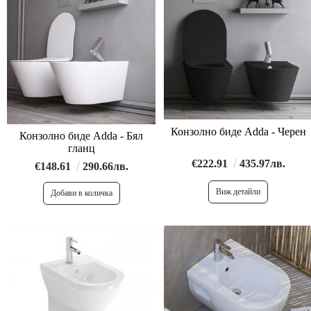
Конзолно биде Adda - Черен
Конзолно биде Adda - Бял
гланц
€222.91
435.97лв.
€148.61
290.66лв.
Виж детайли