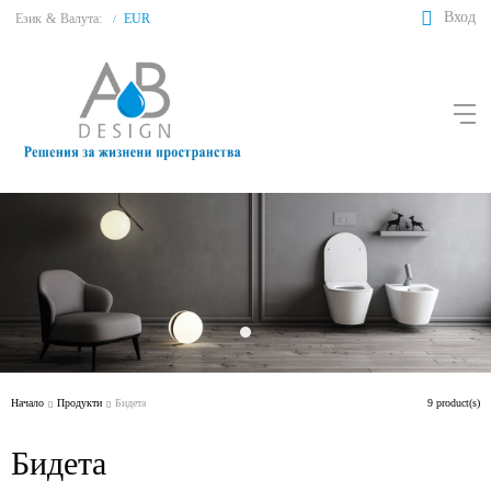
Вход
Език
&
Валута:
EUR
/
Начало
Продукти
Бидета
9 product(s)
Бидета