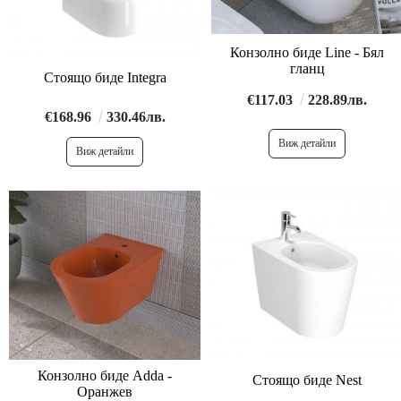
Конзолно биде Line - Бял
гланц
Стоящо биде Integra
€117.03
228.89лв.
€168.96
330.46лв.
Виж детайли
Виж детайли
Конзолно биде Adda -
Стоящо биде Nest
Оранжев