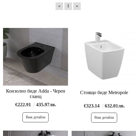
«
1
»
Конзолно биде Adda - Черен
Стоящо биде Metropole
гланц
€222.91
435.97лв.
€323.14
632.01лв.
Виж детайли
Виж детайли