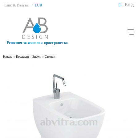
Вход
Език
&
Валута:
EUR
/
Начало
Продукти
Бидета
Стоящи