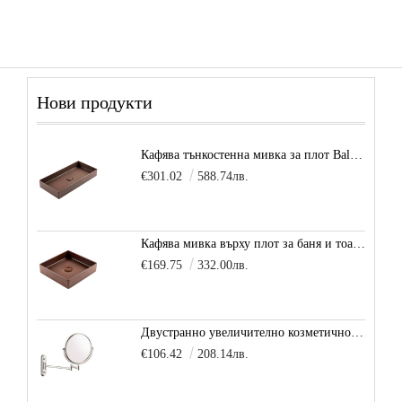
Нови продукти
Кафява тънкостенна мивка за плот Balance, цвят - карамел
€301.02
588.74лв.
Кафява мивка върху плот за баня и тоалетна Decente, цвят - карамел
€169.75
332.00лв.
Двустранно увеличително козметично огледало за баня Vitra Arkitekt
€106.42
208.14лв.