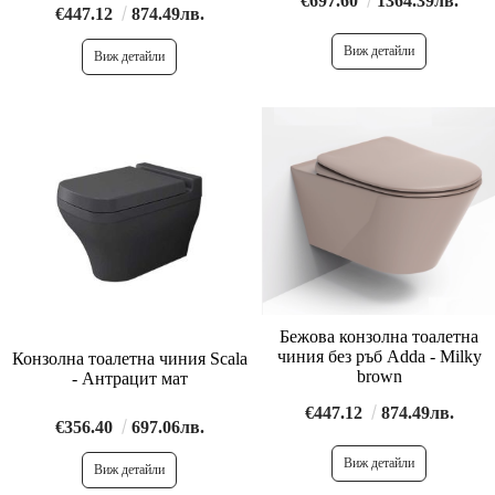
€697.60
1364.39лв.
€447.12
874.49лв.
Виж детайли
Виж детайли
Бежова конзолна тоалетна
чиния без ръб Adda - Milky
Конзолна тоалетна чиния Scala
brown
- Антрацит мат
€447.12
874.49лв.
€356.40
697.06лв.
Виж детайли
Виж детайли