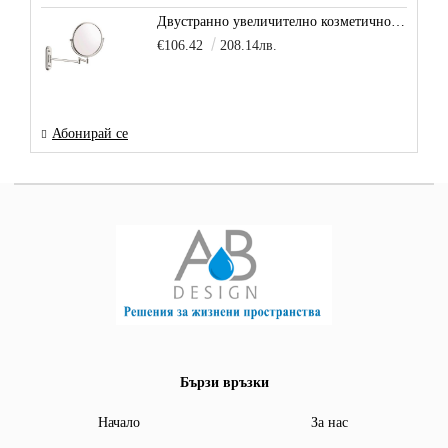
Двустранно увеличително козметично огледало за баня Vitra Arkitekt
€106.42
208.14лв.
Абонирай се
Бързи връзки
Начало
За нас