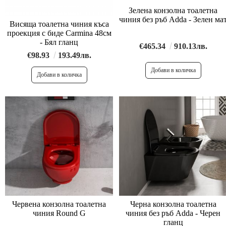
Зелена конзолна тоалетна
чиния без ръб Adda - Зелен ма
Висяща тоалетна чиния къса
проекция с биде Carmina 48см
- Бял гланц
€465.34
910.13лв.
€98.93
193.49лв.
Червена конзолна тоалетна
Черна конзолна тоалетна
чиния Round G
чиния без ръб Adda - Черен
гланц