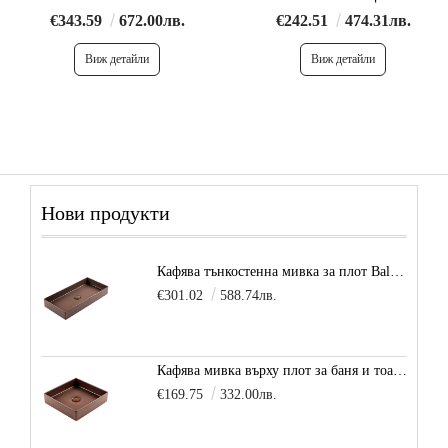
€343.59
672.00лв.
€242.51
474.31лв.
Виж детайли
Виж детайли
Нови продукти
Кафява тънкостенна мивка за плот Balance, цвят - карамел
€301.02
588.74лв.
Кафява мивка върху плот за баня и тоалетна Decente, цвят - карамел
€169.75
332.00лв.