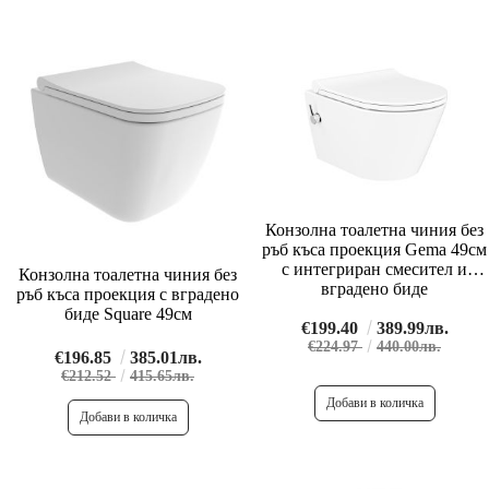
Конзолна тоалетна чиния без
ръб къса проекция Gema 49см
с интегриран смесител и
Конзолна тоалетна чиния без
вградено биде
ръб къса проекция с вградено
биде Square 49см
€199.40
389.99лв.
€224.97
440.00лв.
€196.85
385.01лв.
€212.52
415.65лв.