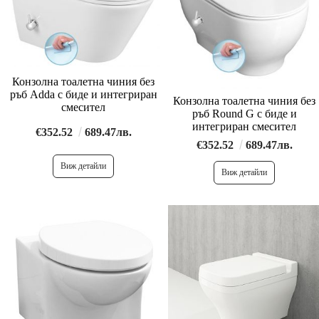
Конзолна тоалетна чиния без
ръб Adda с биде и интегриран
Конзолна тоалетна чиния без
смесител
ръб Round G с биде и
интегриран смесител
€352.52
689.47лв.
€352.52
689.47лв.
Виж детайли
Виж детайли