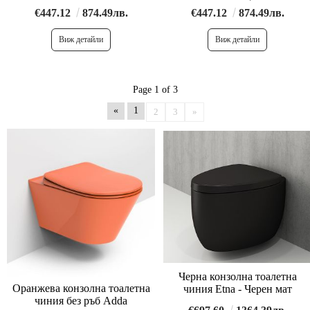
€447.12
874.49лв.
€447.12
874.49лв.
Виж детайли
Виж детайли
Page 1 of 3
«
1
2
3
»
Черна конзолна тоалетна
Оранжева конзолна тоалетна
чиния Etna - Черен мат
чиния без ръб Adda