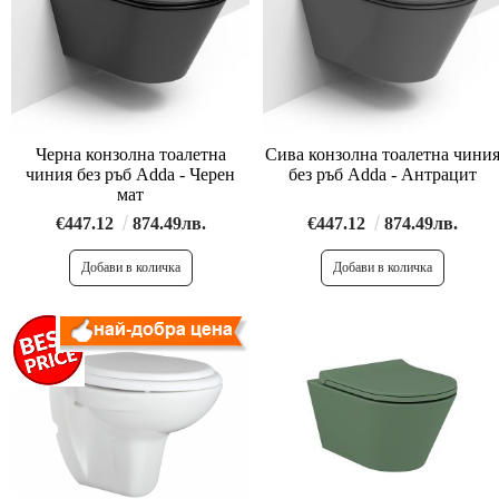
Черна конзолна тоалетна
Сива конзолна тоалетна чини
чиния без ръб Adda - Черен
без ръб Adda - Антрацит
мат
€447.12
874.49лв.
€447.12
874.49лв.