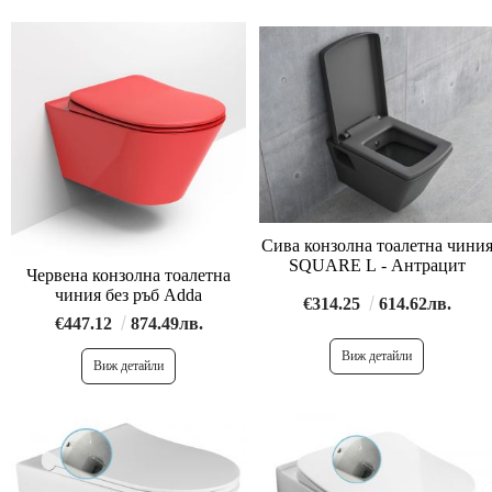
Сива конзолна тоалетна чини
SQUARE L - Антрацит
Червена конзолна тоалетна
чиния без ръб Adda
€314.25
614.62лв.
€447.12
874.49лв.
Виж детайли
Виж детайли