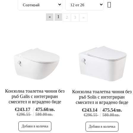
«
1
2
3
»
Конзолна тоалетна чиния без
Конзолна тоалетна чиния без
ръб Galis с интегриран
ръб Solis с интегриран
смесител и вградено биде
смесител и вградено биде
€243.17
475.60лв.
€243.14
475.54лв.
€296.55
580.00лв.
€296.55
580.00лв.