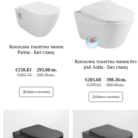
Конзолна тоалетна чиния
Parma - Бял гланц
Конзолна тоалетна чиния без
ръб Adda - Бял гланц
€150.83
295.00лв.
€183.74
359.36лв.
€203.68
398.36лв.
€239.62
468.66лв.