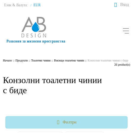
Вход
Език
&
Валута:
EUR
/
Начало
Продукти
Тоалетни чинии
Висящи тоалетни чинии
Конзолни тоалетни чинии с биде
26 product(s)
Конзолни тоалетни чинии
с биде
Филтри