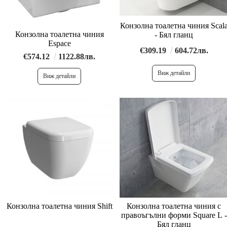
Конзолна тоалетна чиния Scal
Конзолна тоалетна чиния
- Бял гланц
Espace
€309.19
604.72лв.
€574.12
1122.88лв.
Виж детайли
Виж детайли
Конзолна тоалетна чиния Shift
Конзолна тоалетна чиния с
правоъгълни форми Square L -
Бял гланц