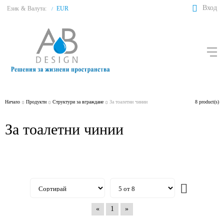
Вход
Език
&
Валута:
EUR
/
Начало
Продукти
Структури за вграждане
За тоалетни чинии
8 product(s)
За тоалетни чинии
«
1
»