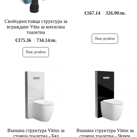
€167.14
326.90лв.
Свободностояща структура за
вграждане Vitra за конзолна
тоалетна
Виж детайли
€375.36
734.14лв.
Виж детайли
Външна структура Vitrus за
Външна структура Vitrus за
стояща тоалетна - Бял
стояща тоалетна - Черен