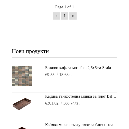
Page 1 of 1
«
1
»
Нови продукти
Бежово кафява мозайка 2,5х5см Scala Beige
€9.55
18.68лв.
Кафява тънкостенна мивка за плот Balance, цвят - карамел
€301.02
588.74лв.
Кафява мивка върху плот за баня и тоалетна Decente, цвят - карамел