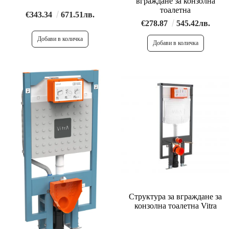
вграждане за конзолна
тоалетна
€343.34
671.51лв.
€278.87
545.42лв.
Структура за вграждане за
конзолна тоалетна Vitra