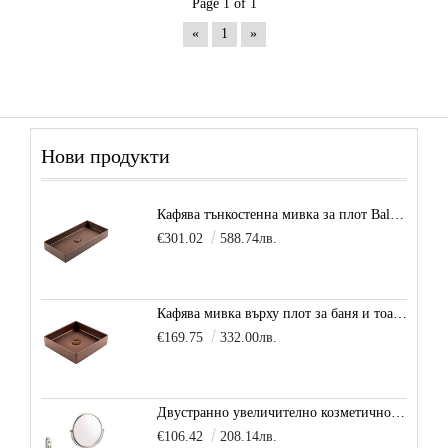
Page 1 of 1
«
1
»
Нови продукти
Кафява тънкостенна мивка за плот Balance, цвят - карамел
€301.02
588.74лв.
Кафява мивка върху плот за баня и тоалетна Decente, цвят - карамел
€169.75
332.00лв.
Двустранно увеличително козметично огледало за баня Vitra Arkitekt
€106.42
208.14лв.