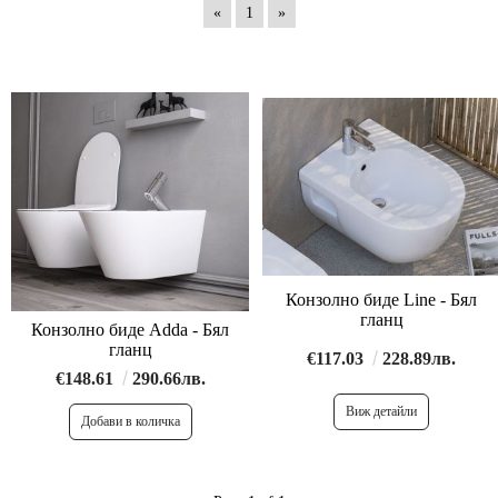
«
1
»
Конзолно биде Line - Бял
гланц
Конзолно биде Adda - Бял
гланц
€117.03
228.89лв.
€148.61
290.66лв.
Виж детайли