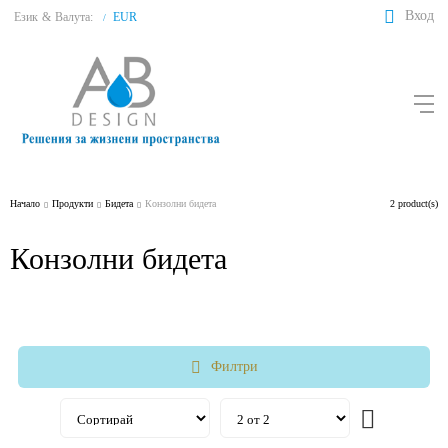
Вход
Език
&
Валута:
EUR
/
Начало
Продукти
Бидета
Конзолни бидета
2 product(s)
Конзолни бидета
Филтри