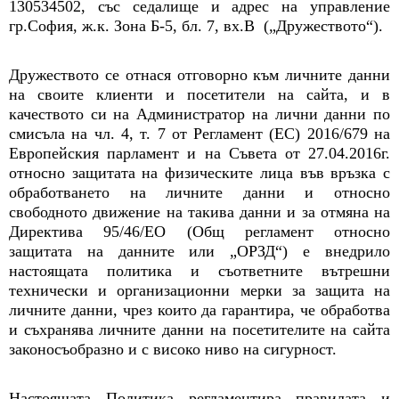
130534502, със седалище и адрес на управление
гр.София, ж.к. Зона Б-5, бл. 7, вх.В („Дружеството“).
Дружеството се отнася отговорно към личните данни
на своите клиенти и посетители на сайта, и в
качеството си на Администратор на лични данни по
смисъла на чл. 4, т. 7 от Регламент (ЕС) 2016/679 на
Европейския парламент и на Съвета от 27.04.2016г.
относно защитата на физическите лица във връзка с
обработването на личните данни и относно
свободното движение на такива данни и за отмяна на
Директива 95/46/ЕО (Общ регламент относно
защитата на данните или „ОРЗД“) е внедрило
настоящата политика и съответните вътрешни
технически и организационни мерки за защита на
личните данни, чрез които да гарантира, че обработва
и съхранява личните данни на посетителите на сайта
законосъобразно и с високо ниво на сигурност.
Настоящата Политика регламентира правилата и