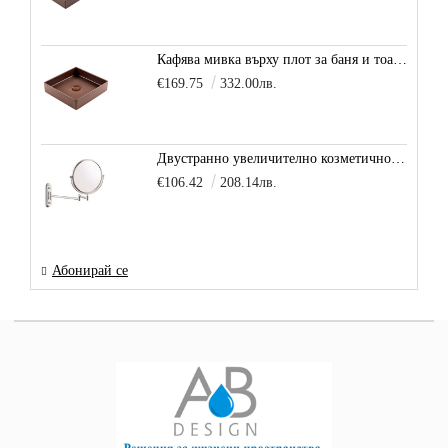
Кафява мивка върху плот за баня и тоалетна Decente, цвят - карамел
€169.75
332.00лв.
Двустранно увеличително козметично огледало за баня Vitra Arkitekt
€106.42
208.14лв.
Абонирай се