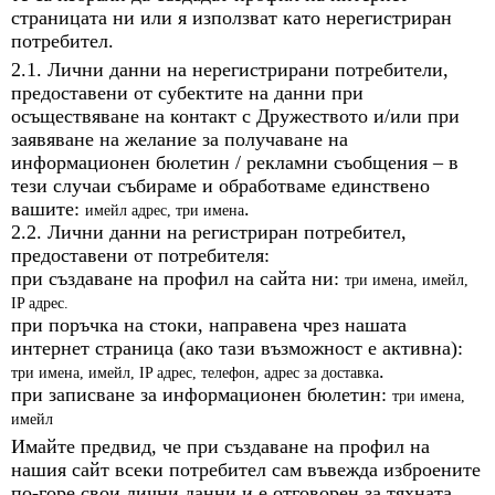
страницата ни или я използват като нерегистриран
потребител.
2.1. Лични данни на нерегистрирани потребители,
предоставени от субектите на данни при
осъществяване на контакт с Дружеството и/или при
заявяване на желание за получаване на
информационен бюлетин / рекламни съобщения – в
тези случаи събираме и обработваме единствено
вашите:
.
имейл адрес, три имена
2.2. Лични данни на регистриран потребител,
предоставени от потребителя:
при създаване на профил на сайта ни:
три имена, имейл,
IP адрес.
при поръчка на стоки, направена чрез нашата
интернет страница (ако тази възможност е активна):
.
три имена, имейл, IP адрес, телефон, адрес за доставка
при записване за информационен бюлетин:
три имена,
имейл
Имайте предвид, че при създаване на профил на
нашия сайт всеки потребител сам въвежда изброените
по-горе свои лични данни и е отговорен за тяхната