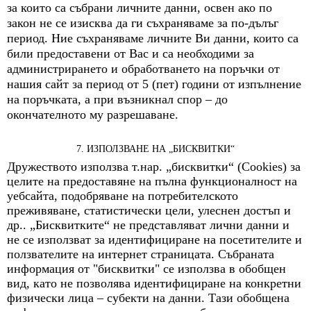
за които са събрани личните данни, освен ако по
закон не се изисква да ги съхраняваме за по-дълъг
период. Ние съхраняваме личните Ви данни, които са
били предоставени от Вас и са необходими за
администрирането и обработването на поръчки от
нашия сайт за период от 5 (пет) години от изпълнение
на поръчката, а при възникнал спор – до
окончателното му разрешаване.
7. ИЗПОЛЗВАНЕ НА „БИСКВИТКИ“
Дружеството използва т.нар. „бисквитки“ (Cookies) за
целите на предоставяне на пълна функционалност на
уебсайта, подобряване на потребителското
преживяване, статистически цели, улеснен достъп и
др.. „Бисквитките“ не представляват лични данни и
не се използват за идентифициране на посетителите и
ползвателите на интернет страницата. Събраната
информация от "бисквитки" се използва в обобщен
вид, като не позволява идентифициране на конкретни
физически лица – субекти на данни. Тази обобщена