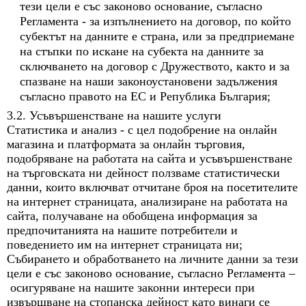
тези цели е със законово основание, съгласно
Регламента - за изпълнението на договор, по който
субектът на данните е страна, или за предприемане
на стъпки по искане на субекта на данните за
сключването на договор с Дружеството, както и за
спазване на наши законоустановени задължения
съгласно правото на ЕС и Република България;
3.2. Усъвършенстване на нашите услуги
Статистика и анализ - с цел подобрение на онлайн
магазина и платформата за онлайн търговия,
подобряване на работата на сайта и усъвършенстване
на търговската ни дейност ползваме статистически
данни, които включват отчитане броя на посетителите
на интернет страницата, анализиране на работата на
сайта, получаване на обобщена информация за
предпочитанията на нашите потребители и
поведението им на интернет страницата ни;
Събирането и обработването на личните данни за тези
цели е със законово основание, съгласно Регламента –
осигуряване на нашите законни интереси при
извършване на стопанска дейност като винаги се