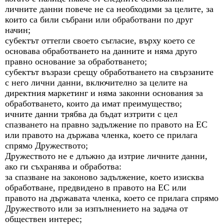
личните данни повече не са необходими за целите, за
които са били събрани или обработвани по друг
начин;
субектът оттегли своето съгласие, върху което се
основава обработването на данните и няма друго
правно основание за обработването;
субектът възрази срещу обработването на свързаните
с него лични данни, включително за целите на
директния маркетинг и няма законни основания за
обработването, които да имат преимущество;
ичните данни трябва да бъдат изтрити с цел
спазването на правно задължение по правото на ЕС
или правото на държава членка, което се прилага
спрямо Дружеството;
Дружеството не е длъжно да изтрие личните данни,
ако ги съхранява и обработва:
за спазване на законово задължение, което изисква
обработване, предвидено в правото на ЕС или
правото на държавата членка, което се прилага спрямо
Дружеството или за изпълнението на задача от
обществен интерес;