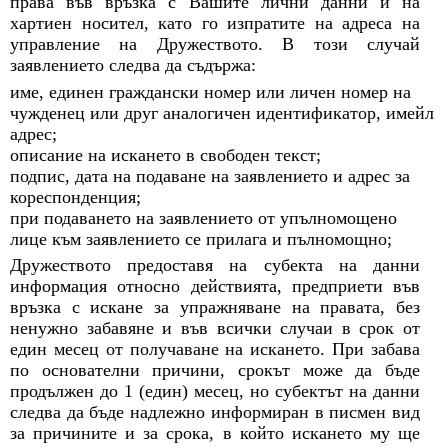
права във връзка с Вашите лични данни и на
хартиен носител, като го изпратите на адреса на
управление на Дружеството. В този случай
заявлението следва да съдържа:
име, единен граждански номер или личен номер на
чужденец или друг аналогичен идентификатор, имейл
адрес;
описание на искането в свободен текст;
подпис, дата на подаване на заявлението и адрес за
кореспонденция;
при подаването на заявлението от упълномощено
лице към заявлението се прилага и пълномощно;
Дружеството предоставя на субекта на данни
информация относно действията, предприети във
връзка с искане за упражняване на правата, без
ненужно забавяне и във всички случаи в срок от
един месец от получаване на искането. При забава
по основателни причини, срокът може да бъде
продължен до 1 (един) месец, но субектът на данни
следва да бъде надлежно информиран в писмен вид
за причините и за срока, в който искането му ще