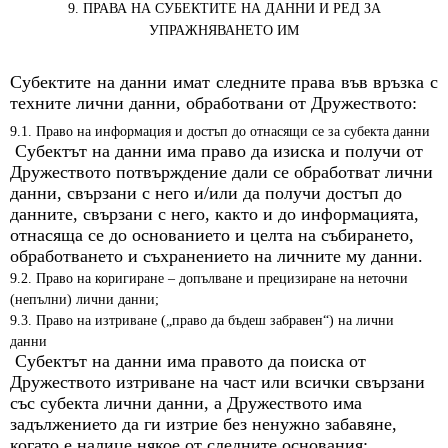
9. ПРАВА НА СУБЕКТИТЕ НА ДАННИ И РЕД ЗА
УПРАЖНЯВАНЕТО ИМ
Субектите на данни имат следните права във връзка с
техните лични данни, обработвани от Дружеството:
9.1. Право на информация и достъп до отнасящи се за субекта данни
Субектът на данни има право да изиска и получи от
Дружеството потвърждение дали се обработват лични
данни, свързани с него и/или да получи достъп до
данните, свързани с него, както и до информацията,
отнасяща се до основанието и целта на събирането,
обработването и съхранението на личните му данни.
9.2. Право на коригиране – допълване и прецизиране на неточни
(непълни) лични данни;
9.3. Право на изтриване („право да бъдеш забравен“) на лични
данни
Субектът на данни има правото да поиска от
Дружеството изтриване на част или всички свързани
със субекта лични данни, а Дружеството има
задължението да ги изтрие без ненужно забавяне,
когато е налице някое от следните основания: