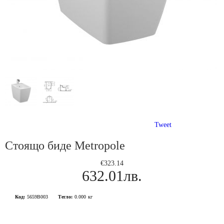
Tweet
Стоящо биде Metropole
€323.14
632.01лв.
Код:
5659B003
Тегло:
0.000
кг