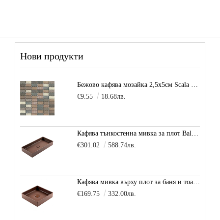
Нови продукти
Бежово кафява мозайка 2,5х5см Scala Beige
€9.55
18.68лв.
Кафява тънкостенна мивка за плот Balance, цвят - карамел
€301.02
588.74лв.
Кафява мивка върху плот за баня и тоалетна Decente, цвят - карамел
€169.75
332.00лв.