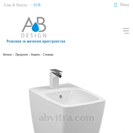
Вход
Език
&
Валута:
EUR
/
Начало
Продукти
Бидета
Стоящи