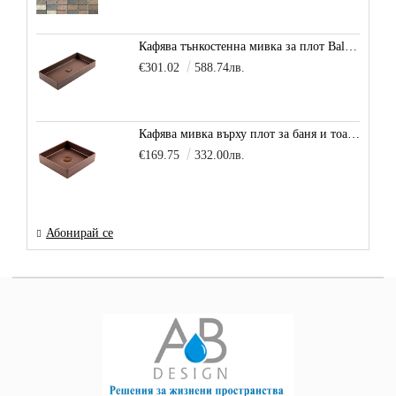
Кафява тънкостенна мивка за плот Balance, цвят - карамел
€301.02
588.74лв.
Кафява мивка върху плот за баня и тоалетна Decente, цвят - карамел
€169.75
332.00лв.
Абонирай се