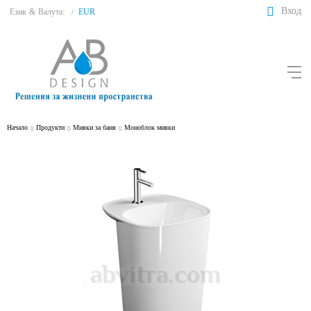
Вход
Език
&
Валута:
EUR
/
Начало
Продукти
Мивки за баня
Моноблок мивки