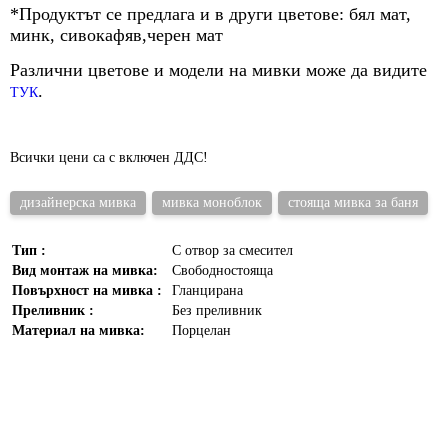
*Продуктът се предлага и в други цветове: бял мат,
минк, сивокафяв,черен мат
Различни цветове и модели на мивки може да видите
.
ТУК
Всички цени са с включен ДДС!
дизайнерска мивка
мивка моноблок
стояща мивка за баня
Тип :
С отвор за смесител
Вид монтаж на мивка:
Свободностояща
Повърхност на мивка :
Гланцирана
Преливник :
Без преливник
Материал на мивка:
Порцелан