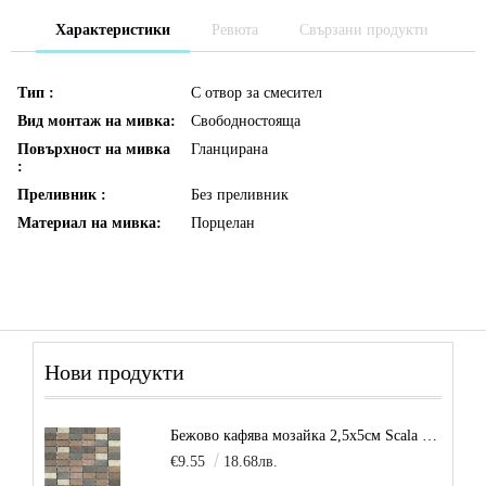
Характеристики
Ревюта
Свързани продукти
Тип :
С отвор за смесител
Вид монтаж на мивка:
Свободностояща
Повърхност на мивка
Гланцирана
:
Преливник :
Без преливник
Материал на мивка:
Порцелан
Нови продукти
Бежово кафява мозайка 2,5х5см Scala Beige
€9.55
18.68лв.