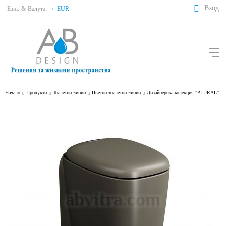
Вход
Език
&
Валута:
EUR
/
Начало
Продукти
Тоалетни чинии
Цветни тоалетни чинии
Дизайнерска колекция "PLURAL"