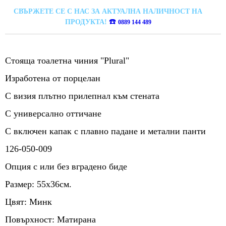
СВЪРЖЕТЕ СЕ С НАС ЗА АКТУАЛНА НАЛИЧНОСТ НА
☎️
ПРОДУКТА!
0889 144 489
Стояща тоалетна чиния "Plural"
Изработена от порцелан
С визия плътно прилепнал към стената
С универсално оттичане
С включен капак с плавно падане и метални панти
126-050-009
Опция с или без вградено биде
Размер: 55х36см.
Цвят: Минк
Повърхност: Матирана