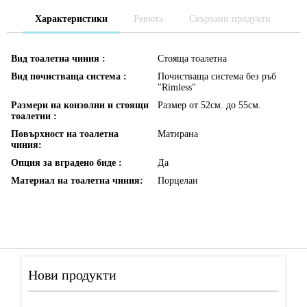
Характеристики
Ревюта
Свързани продукти
Вид тоалетна чиния :
Стояща тоалетна
Вид почистваща система :
Почистваща система без ръб
"Rimless"
Размери на конзолни и стоящи
Размер от 52см. до 55см.
тоалетни :
Повърхност на тоалетна
Матирана
чиния:
Опция за вградено биде :
Да
Материал на тоалетна чиния:
Порцелан
Нови продукти