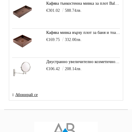
Кафява тънкостенна мивка за плот Balance, цвят - карамел
€301.02
588.74лв.
Кафява мивка върху плот за баня и тоалетна Decente, цвят - карамел
€169.75
332.00лв.
Двустранно увеличително козметично огледало за баня Vitra Arkitekt
€106.42
208.14лв.
Абонирай се