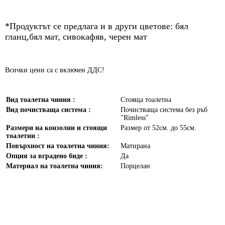
*Продуктът се предлага и в други цветове: бял
гланц,бял мат, сивокафяв, черен мат
Всички цени са с включен ДДС!
Вид тоалетна чиния :
Стояща тоалетна
Вид почистваща система :
Почистваща система без ръб
"Rimless"
Размери на конзолни и стоящи
Размер от 52см. до 55см.
тоалетни :
Повърхност на тоалетна чиния:
Матирана
Опция за вградено биде :
Да
Материал на тоалетна чиния:
Порцелан