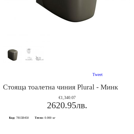
Tweet
Стояща тоалетна чиния Plural - Минк
€1,340.07
2620.95лв.
Код:
7815B450
Тегло:
0.000
кг