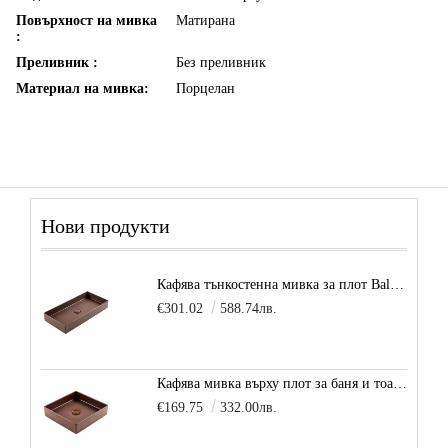
Повърхност на мивка
Матирана
:
Преливник :
Без преливник
Материал на мивка:
Порцелан
Нови продукти
Кафява тънкостенна мивка за плот Balance, цвят - карамел
€301.02
588.74лв.
Кафява мивка върху плот за баня и тоалетна Decente, цвят - карамел
€169.75
332.00лв.