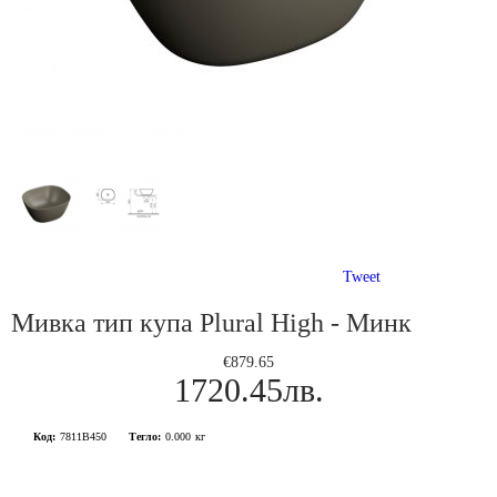
Tweet
Мивка тип купа Plural High - Минк
€879.65
1720.45лв.
Код:
7811B450
Тегло:
0.000
кг