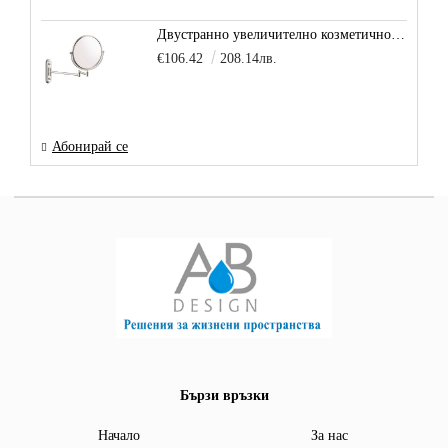
Двустранно увеличително козметично огледало за баня Vitra Arkitekt
€106.42
208.14лв.
Абонирай се
Бързи връзки
Начало
За нас