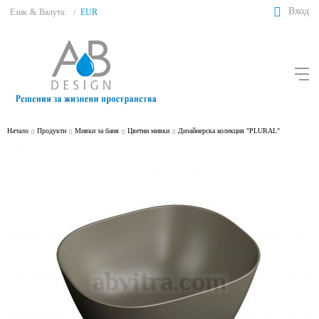
Вход
Език
&
Валута:
EUR
/
Начало
Продукти
Мивки за баня
Цветни мивки
Дизайнерска колекция "PLURAL"