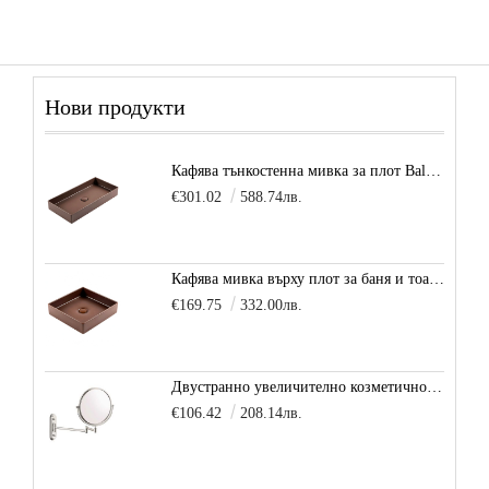
Нови продукти
Кафява тънкостенна мивка за плот Balance, цвят - карамел
€301.02
588.74лв.
Кафява мивка върху плот за баня и тоалетна Decente, цвят - карамел
€169.75
332.00лв.
Двустранно увеличително козметично огледало за баня Vitra Arkitekt
€106.42
208.14лв.