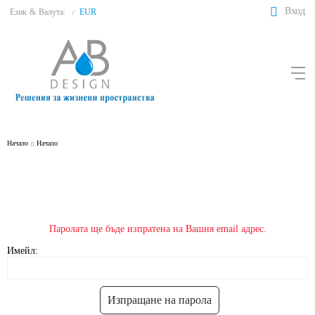
Вход
Език
&
Валута:
EUR
/
Начало
Начало
Паролата ще бъде изпратена на Вашия email адрес.
Имейл: