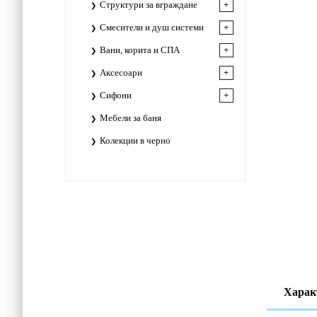
Структури за вграждане
Смесители и душ системи
Вани, корита и СПА
Аксесоари
Сифони
Мебели за баня
Колекции в черно
Харак