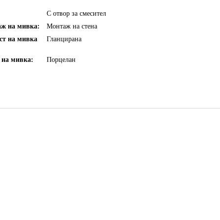
С отвор за смесител
аж на мивка:
Монтаж на стена
ст на мивка
Гланцирана
 на мивка:
Порцелан