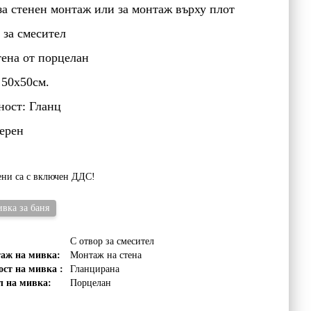
а стенен монтаж или за монтаж върху плот
 за смесител
тена от порцелан
 50х50см.
ност: Гланц
ерен
ени са с включен ДДС!
вка за баня
С отвор за смесител
аж на мивка:
Монтаж на стена
ст на мивка :
Гланцирана
 на мивка:
Порцелан