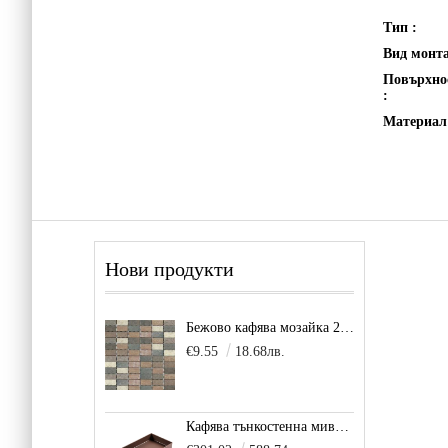
Тип :
Вид монт
Повърхно
:
Материал
Нови продукти
Бежово кафява мозайка 2,5х5см Scala Beige
€9.55
18.68лв.
Кафява тънкостенна мивка за плот Balance, цвят - карамел