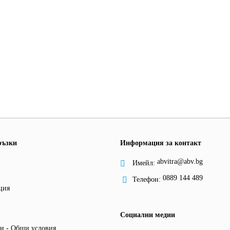
ръзки
Информация за контакт
abvitra@abv.bg
Имейл:
0889 144 489
Телефон:
ция
Социални медии
и - Общи условия