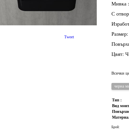
Мивка з
С отвор
Израбо
Размер:
Tweet
Повърх
Цвят: Ч
Всички ц
черна ми
Тип :
Вид монт
Повърхно
Материал
Брой: