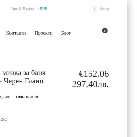
:
Вход
Език
&
Валута
EUR
/
0
Контакти
Проекти
Блог
 мивка за баня
€152.06
 - Черен Гланц
297.40лв.
2_Black
Тегло:
16.000
кг
НОСТ