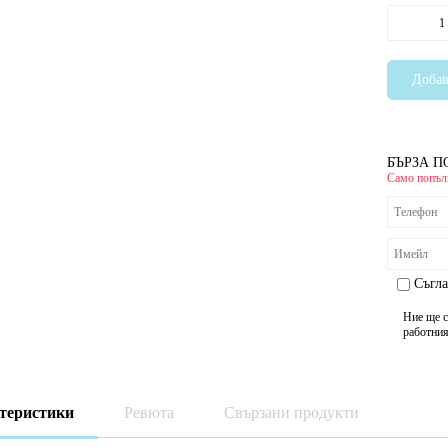
БЪРЗА П
Само попълн
Съгла
Ние ще с
работния
теристики
Ревюта
Свързани продукти