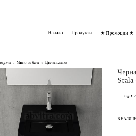
Начало
Продукти
★ Промоции ★
одукти
Мивки за баня
Цветни мивки
Черна
Scala
Код:
112
В НАЛИЧ