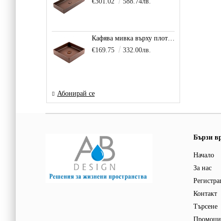
€301.02
588.74лв.
Кафява мивка върху плот за баня и тоалетна Decente, цвят - карамел
€169.75
332.00лв.
Абонирай се
Бързи в
Начало
За нас
Регистра
Контакт
Търсене
Промоци