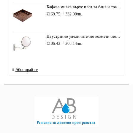
Кафява мивка върху плот за баня и тоалетна Decente, цвят - карамел
€169.75
332.00лв.
Двустранно увеличително козметично огледало за баня Vitra Arkitekt
€106.42
208.14лв.
Абонирай се