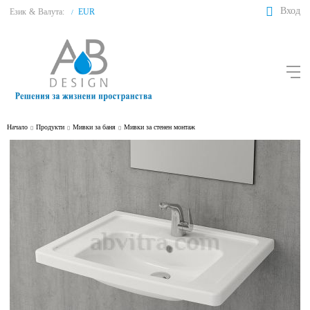
Вход
Език
&
Валута:
EUR
/
Начало
Продукти
Мивки за баня
Мивки за стенен монтаж