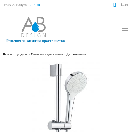
Вход
Език
&
Валута:
EUR
/
Начало
Продукти
Смесители и душ системи
Душ комплекти