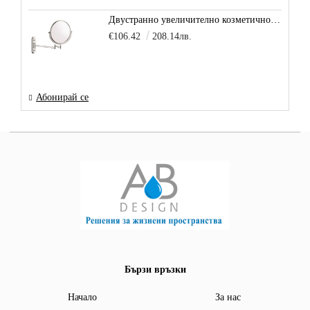
Двустранно увеличително козметично огледало за баня Vitra Arkitekt
€106.42
208.14лв.
Абонирай се
Бързи връзки
Начало
За нас