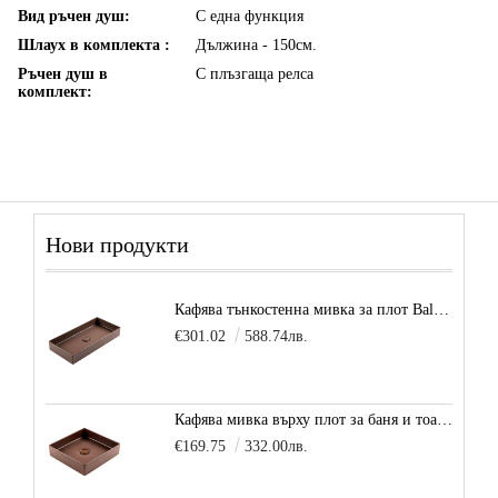
Вид ръчен душ:
С една функция
Шлаух в комплекта :
Дължина - 150см.
Ръчен душ в
С плъзгаща релса
комплект:
Нови продукти
Кафява тънкостенна мивка за плот Balance, цвят - карамел
€301.02
588.74лв.
Кафява мивка върху плот за баня и тоалетна Decente, цвят - карамел
€169.75
332.00лв.