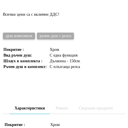
Всички цени са с включен ДДС!
душ комплекти
ръчен душ с релса
Покритие :
Хром
Вид ръчен душ:
С една функция
Шлаух в комплекта :
Дължина - 150см.
Ръчен душ в комплект:
С плъзгаща релса
Характеристики
Ревюта
Свързани продукти
Покритие :
Хром