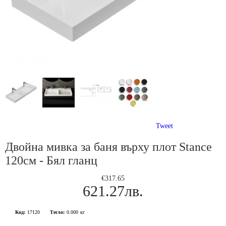
Tweet
Двойна мивка за баня върху плот Stance
120см - Бял гланц
€317.65
621.27лв.
Код:
17120
Тегло:
0.000
кг