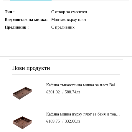
Тип :
С отвор за смесител
Вид монтаж на мивка:
Монтаж върху плот
Преливник :
С преливник
Нови продукти
Кафява тънкостенна мивка за плот Balance, цвят - карамел
€301.02
588.74лв.
Кафява мивка върху плот за баня и тоалетна Decente, цвят - карамел
€169.75
332.00лв.