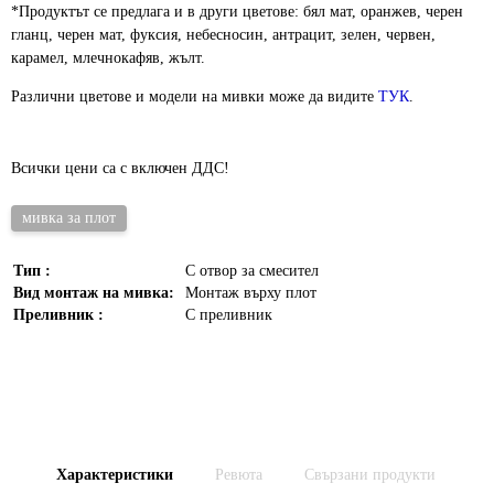
*Продуктът се предлага и в други цветове: бял мат, оранжев, черен
гланц, черен мат, фуксия, небесносин, антрацит, зелен, червен,
карамел, млечнокафяв, жълт.
Различни цветове и модели на мивки може да видите
ТУК
.
Всички цени са с включен ДДС!
мивка за плот
Тип :
С отвор за смесител
Вид монтаж на мивка:
Монтаж върху плот
Преливник :
С преливник
Характеристики
Ревюта
Свързани продукти