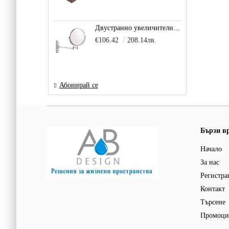
Двустранно увеличително козметично огледало за баня Vitra Arkitekt
€106.42
208.14лв.
Абонирай се
Бързи в
Начало
За нас
Регистра
Контакт
Търсене
Промоци