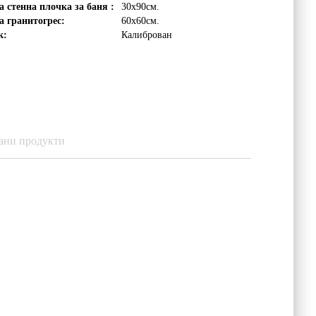
а стенна плочка за баня :
30х90см.
а гранитогрес:
60х60см.
к:
Калиброван
ани продукти