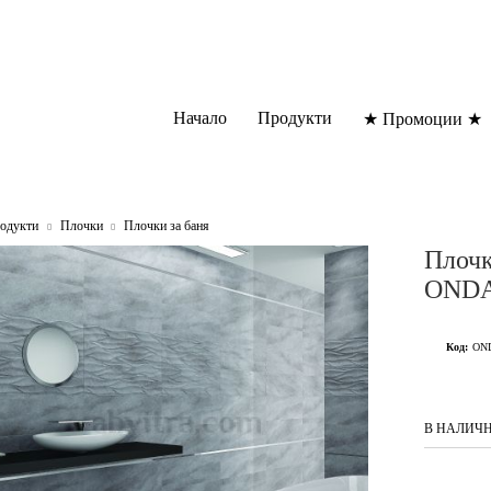
Начало
Продукти
★ Промоции ★
одукти
Плочки
Плочки за баня
Плочк
ONDA
Код:
ON
В НАЛИЧ