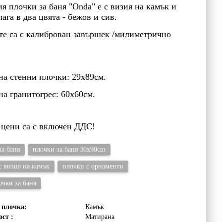
я плочки за баня "Onda" е с визия на камък и
лага в два цвята - бежов и сив.
е са с калиброван завършек /милиметрично
.
на стенни плочки: 29х89см.
на гранитогрес: 60х60см.
цени са с включен ДДС!
за баня
плочки за баня 30x90cm
с визия на камък
плочки с орнаменти
очки за баня
 плочка:
Камък
ст :
Матирана