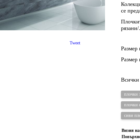
Колекци
се пред
Плочкит
рязани/
Tweet
Размер 
Размер 
Всички 
плочки 
плочки 
сиви пл
Визия на
Повърхно