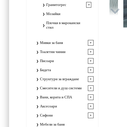
Гранитогрес
Мозайки
Плочки в марокански
стил
Мивки за баня
Тоалетни чинии
Писоари
Бидета
Структури за вграждане
Смесители и душ системи
Вани, корита и СПА
Аксесоари
Сифони
Мебели за баня