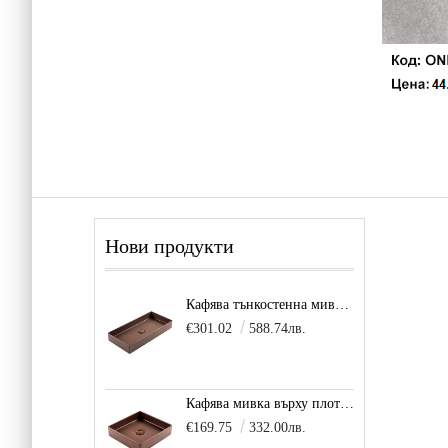
Нови продукти
Кафява тънкостенна мивка за плот Balance, цвят - карамел
€301.02
588.74лв.
Кафява мивка върху плот за баня и тоалетна Decente, цвят - карамел
€169.75
332.00лв.