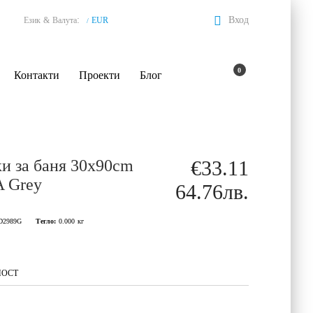
:
Вход
Език
&
Валута
EUR
/
0
Контакти
Проекти
Блог
и за баня 30x90cm
€33.11
 Grey
64.76лв.
D2989G
Тегло:
0.000
кг
НОСТ