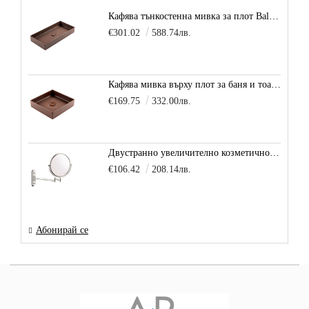
Кафява тънкостенна мивка за плот Balance, цвят - карамел
€301.02
588.74лв.
Кафява мивка върху плот за баня и тоалетна Decente, цвят - карамел
€169.75
332.00лв.
Двустранно увеличително козметично огледало за баня Vitra Arkitekt
€106.42
208.14лв.
Абонирай се