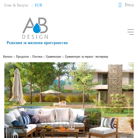
Вход
Език
&
Валута:
EUR
/
Начало
Продукти
Плочки
Гранитогрес
Гранитогрес за тераси / екстериор