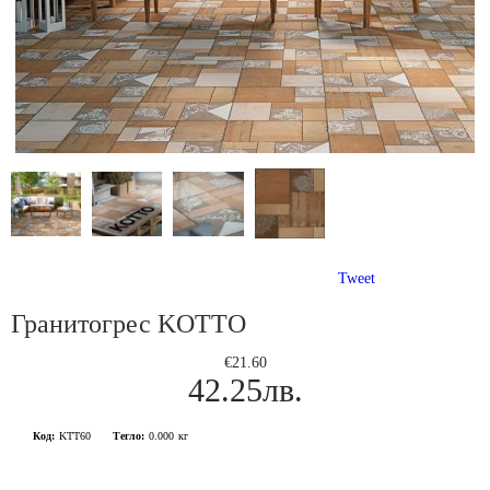
Tweet
Гранитогрес KOTTO
€21.60
42.25лв.
Код:
KTT60
Тегло:
0.000
кг