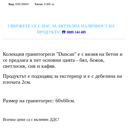
Код:
DNCN60W
Тегло:
0.000
кг
СВЪРЖЕТЕ СЕ С НАС ЗА АКТУАЛНА НАЛИЧНОСТ НА
☎️
ПРОДУКТА!
0889 144 489
Колекция гранитогреси "Duncan" е с визия на бетон и
се предлага в пет основни цвята - бял, бежов,
светлосив, сив и кафяв.
Продуктът е подходящ за екстериор и е с дебелина на
плочата 2см.
Размер на гранитогрес: 60х60см.
Всички цени са с включен ДДС!