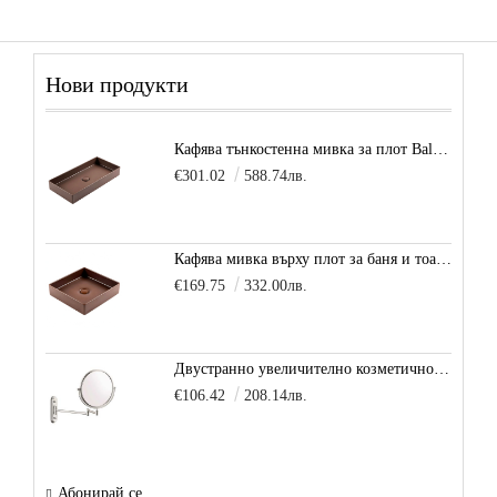
Нови продукти
Кафява тънкостенна мивка за плот Balance, цвят - карамел
€301.02
588.74лв.
Кафява мивка върху плот за баня и тоалетна Decente, цвят - карамел
€169.75
332.00лв.
Двустранно увеличително козметично огледало за баня Vitra Arkitekt
€106.42
208.14лв.
Абонирай се