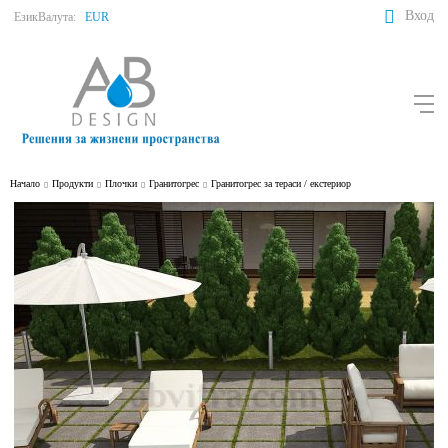
Вход
Език
Валута:
EUR
Начало
Продукти
Плочки
Гранитогрес
Гранитогрес за тераси / екстериор