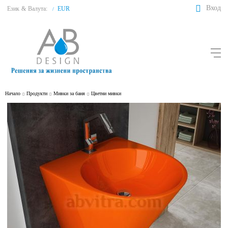
Вход
Език
&
Валута:
EUR
/
Начало
Продукти
Мивки за баня
Цветни мивки