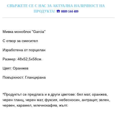
СВЪРЖЕТЕ СЕ С НАС ЗА АКТУАЛНА НАЛИЧНОСТ НА
☎️
ПРОДУКТА!
0889 144 489
Мивка моноблок "Garcia"
С отвор за смесител
Изработена от порцелан
Размер: 48х52,5х58см.
Цвят: Оранжев
Повърхност: Гланцирана
*Продуктът се предлага и в други цветове: бял мат, оранжев,
черен гланц, черен мат, фуксия, небесносин, антрацит, зелен,
червен, карамел, млечнокафяв, жълт.