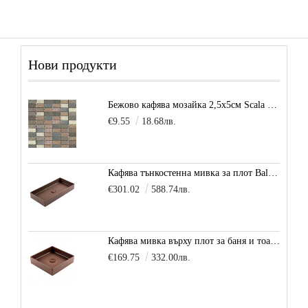
Нови продукти
Бежово кафява мозайка 2,5х5см Scala Beige
€9.55
18.68лв.
Кафява тънкостенна мивка за плот Balance, цвят - карамел
€301.02
588.74лв.
Кафява мивка върху плот за баня и тоалетна Decente, цвят - карамел
€169.75
332.00лв.