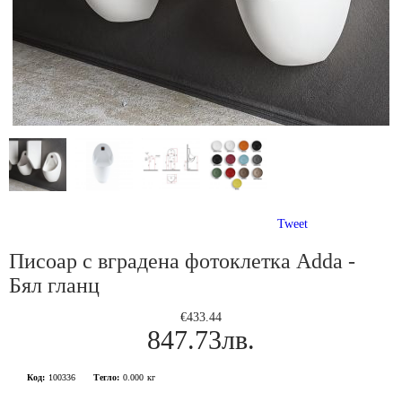
Tweet
Писоар с вградена фотоклетка Adda -
Бял гланц
€433.44
847.73лв.
Код:
100336
Тегло:
0.000
кг