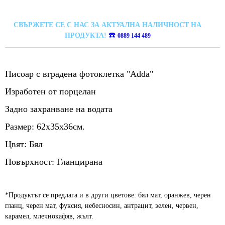
СВЪРЖЕТЕ СЕ С НАС ЗА АКТУАЛНА НАЛИЧНОСТ НА
☎️
ПРОДУКТА!
0889 144 489
Писоар с вградена фотоклетка "Adda"
Изработен от порцелан
Задно захранване на водата
Размер: 62х35х36см.
Цвят: Бял
Повърхност: Гланцирана
*Продуктът се предлага и в други цветове: бял мат, оранжев, черен
гланц, черен мат, фуксия, небесносин, антрацит, зелен, червен,
карамел, млечнокафяв, жълт.