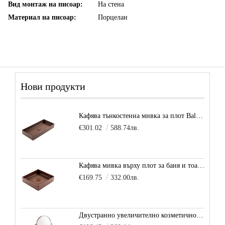
Вид монтаж на писоар:
На стена
Материал на писоар:
Порцелан
Нови продукти
Кафява тънкостенна мивка за плот Balance, цвят - карамел
€301.02
588.74лв.
Кафява мивка върху плот за баня и тоалетна Decente, цвят - карамел
€169.75
332.00лв.
Двустранно увеличително козметично огледало за баня Vitra Arkitekt