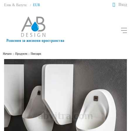
Вход
Език
&
Валута:
EUR
/
Начало
Продукти
Писоари