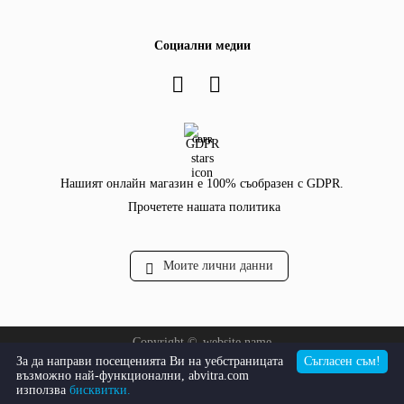
Социални медии
GDPR
Нашият онлайн магазин е 100% съобразен с GDPR.
Прочетете нашата политика
Моите лични данни
Copyright ©
website.name
За да направи посещенията Ви на уебстраницата
Съгласен съм!
Онлайн магазин от SELITON
възможно най-функционални, abvitra.com
използва
бисквитки.