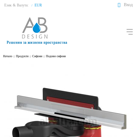
Вход
Език
&
Валута:
EUR
/
Начало
Продукти
Сифони
Подови сифони