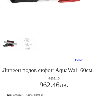
Tweet
Линеен подов сифон AquaWall 60см.
€492.10
962.46лв.
Код:
5701382
Тегло:
0.000
кг