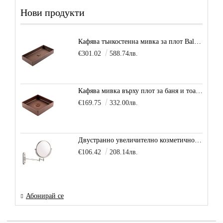
Нови продукти
Кафява тънкостенна мивка за плот Balance, цвят - карамел
€301.02
588.74лв.
Кафява мивка върху плот за баня и тоалетна Decente, цвят - карамел
€169.75
332.00лв.
Двустранно увеличително козметично огледало за баня Vitra Arkitekt
€106.42
208.14лв.
Абонирай се