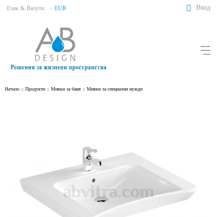
Вход
Език
&
Валута:
EUR
/
Начало
Продукти
Мивки за баня
Мивки за специални нужди