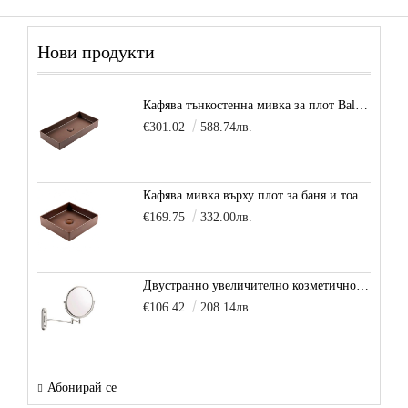
Нови продукти
Кафява тънкостенна мивка за плот Balance, цвят - карамел
€301.02
588.74лв.
Кафява мивка върху плот за баня и тоалетна Decente, цвят - карамел
€169.75
332.00лв.
Двустранно увеличително козметично огледало за баня Vitra Arkitekt
€106.42
208.14лв.
Абонирай се