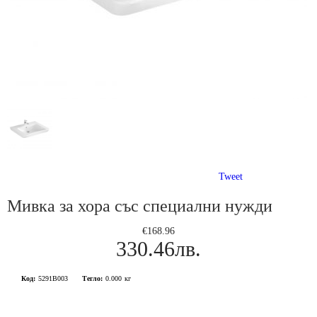
Tweet
Мивка за хора със специални нужди
€168.96
330.46лв.
Код:
5291B003
Тегло:
0.000
кг