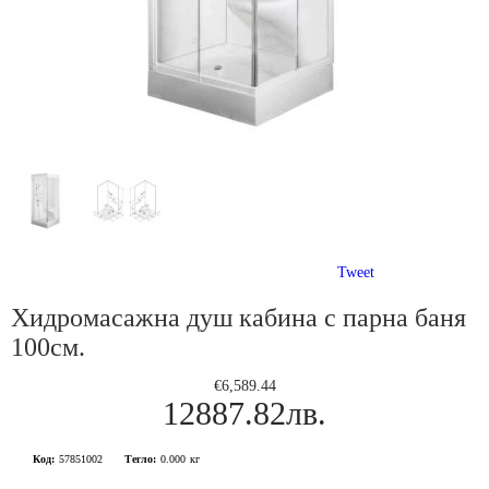
Tweet
Хидромасажна душ кабина с парна баня
100см.
€6,589.44
12887.82лв.
Код:
57851002
Тегло:
0.000
кг