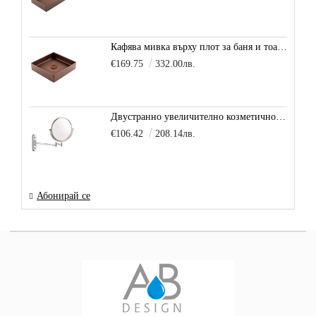
Кафява мивка върху плот за баня и тоалетна Decente, цвят - карамел
€169.75
332.00лв.
Двустранно увеличително козметично огледало за баня Vitra Arkitekt
€106.42
208.14лв.
Абонирай се