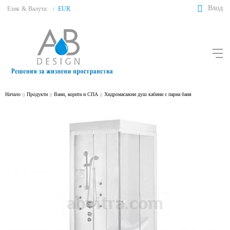
Вход
Език
&
Валута:
EUR
/
Начало
Продукти
Вани, корита и СПА
Хидромасажни душ кабини с парна баня