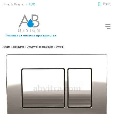
Вход
Език
&
Валута:
EUR
/
Начало
Продукти
Структури за вграждане
Бутони