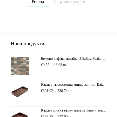
Ревюта
Свързани продукти
Нови продукти
Бежово кафява мозайка 2,5х5см Scala Beige
€9.55
18.68лв.
Кафява тънкостенна мивка за плот Balance, цвят - карамел
€301.02
588.74лв.
Кафява мивка върху плот за баня и тоалетна Decente, цвят - карамел
€169.75
332.00лв.