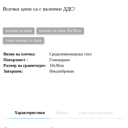
Всички цени са с включен ДДС!
плочки за баня
плочки за баня 10x30cm
сини плочки за баня
Визия на плочка:
Средиземноморски стил
Повърхност :
Гланцирана
Размер на гранитогрес:
10х30см.
Завършек:
Некалиброван
Характеристики
Ревюта
Свързани продукти