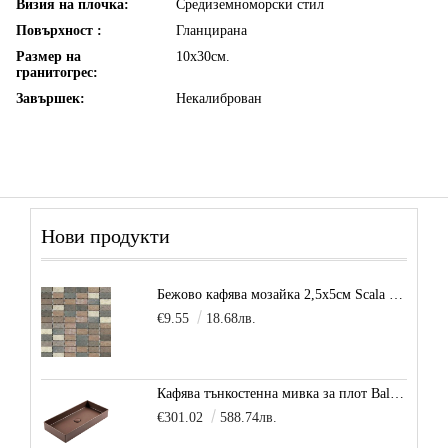
Визия на плочка:
Средиземноморски стил
Повърхност :
Гланцирана
Размер на
10х30см.
гранитогрес:
Завършек:
Некалиброван
Нови продукти
Бежово кафява мозайка 2,5х5см Scala Beige
€9.55
18.68лв.
Кафява тънкостенна мивка за плот Balance, цвят - карамел
€301.02
588.74лв.