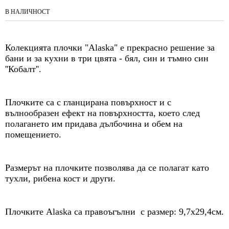
В НАЛИЧНОСТ
Колекцията плочки "Alaska" е прекрасно решение за
бани и за кухни в три цвята - бял, син и тъмно син
''Кобалт''.
Плочките са с гланцирана повърхност и с
вълнообразен ефект на повърхността, което след
полагането им придава дълбочина и обем на
помещението.
Размерът на плочките позволява да се полагат като
тухли, рибена кост и други.
Плочките Alaska са правоъгълни с размер: 9,7х29,4см.