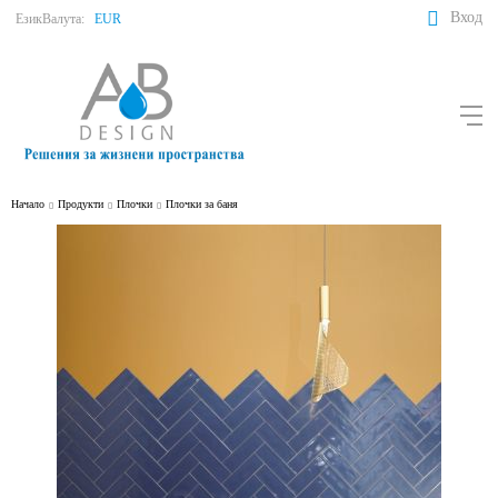
Вход
Език
Валута:
EUR
Начало
Продукти
Плочки
Плочки за баня