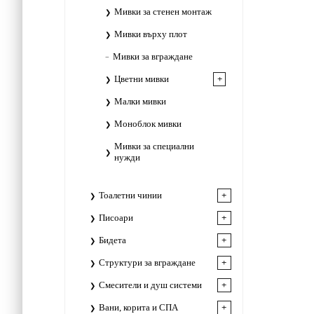
Мивки за стенен монтаж
Мивки върху плот
Мивки за вграждане
Цветни мивки
Малки мивки
Моноблок мивки
Мивки за специални
нужди
Тоалетни чинии
Писоари
Бидета
Структури за вграждане
Смесители и душ системи
Вани, корита и СПА