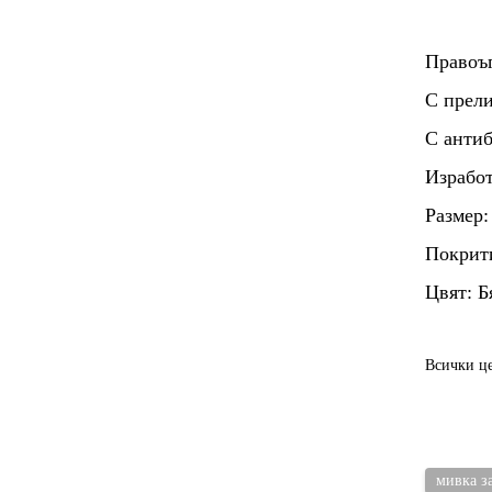
Правоъг
С прел
С антиб
Изработ
Размер:
Покрит
Цвят: Б
Всички ц
мивка з