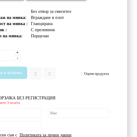
Без отвор за смесител
аж на мивка:
Вграждане в плот
ст на мивка :
Гланцирана
ик :
С преливник
 на мивка:
Порцелан
+
-
Оцени продукта
ОРЪЧКА БЕЗ РЕГИСТРАЦИЯ
ете 3 полета
сен съм с
Политиката за лични данни