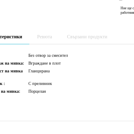
Ние ще с
работния
теристики
Ревюта
Свързани продукти
Без отвор за смесител
аж на мивка:
Вграждане в плот
ст на мивка
Гланцирана
к :
С преливник
 на мивка:
Порцелан