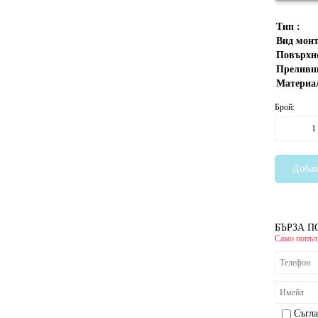
Тип :
Вид монт
Повърхно
Преливн
Материал
Брой:
БЪРЗА П
Само попълн
Съгла