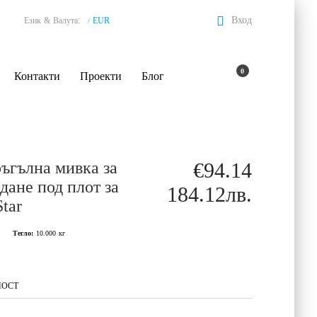
:
Вход
Език
&
Валута
EUR
/
0
Контакти
Проекти
Блог
ъгълна мивка за
€94.14
дане под плот за
184.12лв.
tar
Тегло:
10.000
кг
НОСТ