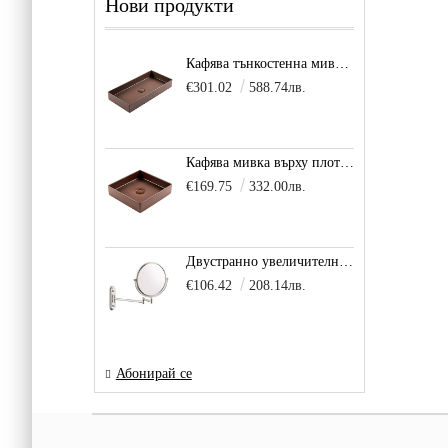
Нови продукти
Кафява тънкостенна мивка за плот Balance, цвят - карамел
€301.02
588.74лв.
Кафява мивка върху плот за баня и тоалетна Decente, цвят - карамел
€169.75
332.00лв.
Двустранно увеличително козметично огледало за баня Vitra Arkitekt
€106.42
208.14лв.
Абонирай се