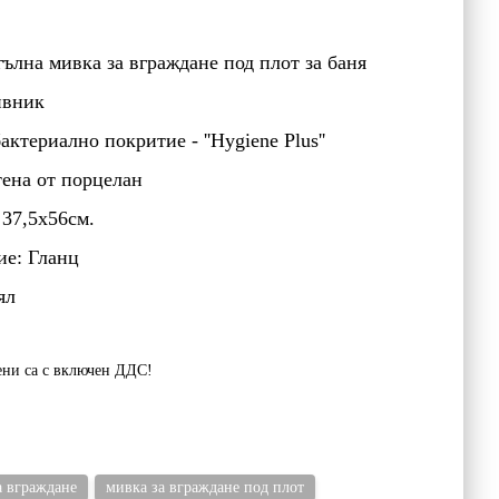
ълна мивка за вграждане под плот за баня
ивник
актериално покритие - ''Hygiene Plus''
ена от порцелан
 37,5х56см.
ие: Гланц
ял
ени са с включен ДДС!
а вграждане
мивка за вграждане под плот