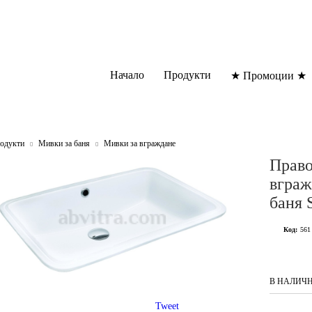
Начало
Продукти
★ Промоции ★
одукти
Мивки за баня
Мивки за вграждане
Право
вграж
баня S
Код:
561
В НАЛИЧ
Tweet