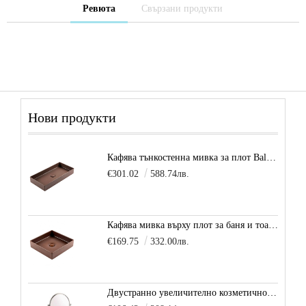
Ревюта
Свързани продукти
Нови продукти
Кафява тънкостенна мивка за плот Balance, цвят - карамел
€301.02
588.74лв.
Кафява мивка върху плот за баня и тоалетна Decente, цвят - карамел
€169.75
332.00лв.
Двустранно увеличително козметично огледало за баня Vitra Arkitekt