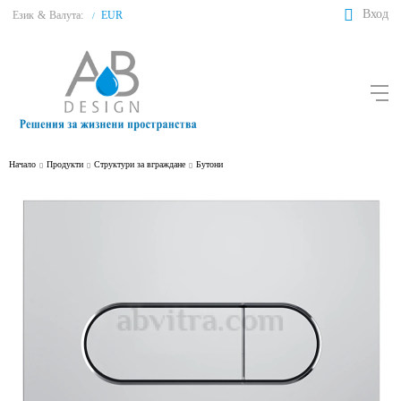
Вход
Език
&
Валута:
EUR
/
Начало
Продукти
Структури за вграждане
Бутони