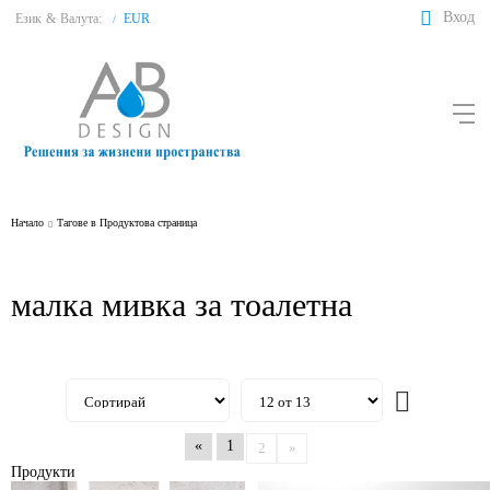
Вход
Език
&
Валута:
EUR
/
Начало
Тагове в Продуктова страница
малка мивка за тоалетна
«
1
2
»
Продукти