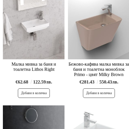
Малка мивка за баня и
Бежово-кафява малка мивка за
тоалетна Lithos Right
баня и тоалетна моноблок
Primo - цвят Milky Brown
€62.68
122.59лв.
€281.43
550.43лв.