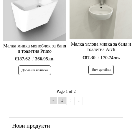
Малка ъглова мивка за баня и
Малка мивка моноблок за баня
тоалетна Arch
и тоалетна Primo
€87.30
170.74лв.
€187.62
366.95лв.
Виж детайли
Page 1 of 2
«
1
2
»
Нови продукти