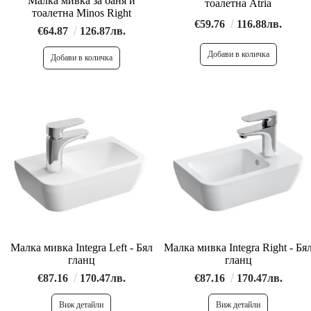
Малка мивка за баня и
тоалетна Atria
тоалетна Minos Right
€59.76
116.88лв.
€64.87
126.87лв.
Малка мивка Integra Left - Бял
Малка мивка Integra Right - Бя
гланц
гланц
€87.16
170.47лв.
€87.16
170.47лв.
Виж детайли
Виж детайли