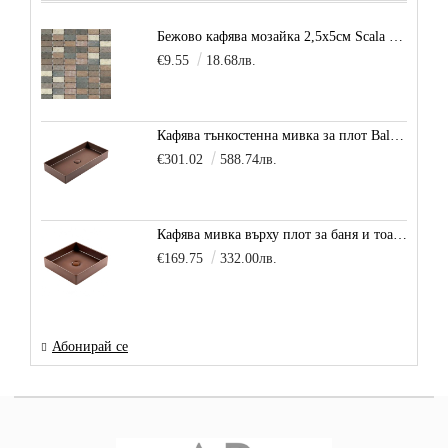
Бежово кафява мозайка 2,5х5см Scala Beige
€9.55
18.68лв.
Кафява тънкостенна мивка за плот Balance, цвят - карамел
€301.02
588.74лв.
Кафява мивка върху плот за баня и тоалетна Decente, цвят - карамел
€169.75
332.00лв.
Абонирай се