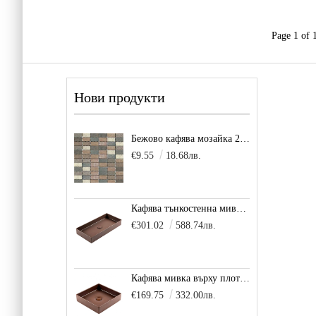
Page 1 of 
Нови продукти
Бежово кафява мозайка 2,5х5см Scala Beige
€9.55
18.68лв.
Кафява тънкостенна мивка за плот Balance, цвят - карамел
€301.02
588.74лв.
Кафява мивка върху плот за баня и тоалетна Decente, цвят - карамел
€169.75
332.00лв.