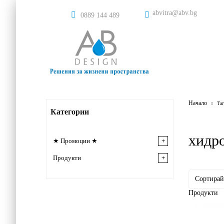
abvitra@abv.bg
0889 144 489
Начало
Таг
Категории
хидр
★ Промоции ★
Продукти
Продукти