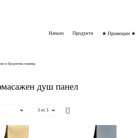
Начало
Продукти
★ Промоции ★
ове в Продуктова страница
омасажен душ панел