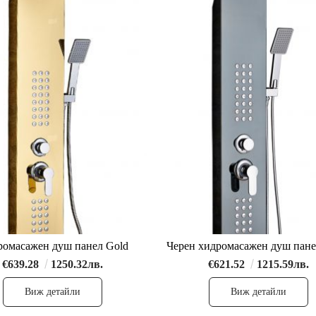
омасажен душ панел Gold
Черен хидромасажен душ пане
€639.28
1250.32лв.
€621.52
1215.59лв.
Виж детайли
Виж детайли