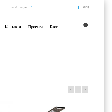
:
Вход
Език
&
Валута
EUR
/
0
Контакти
Проекти
Блог
«
1
»