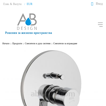
Вход
Език
&
Валута:
EUR
/
Начало
Продукти
Смесители и душ системи
Смесители за вграждане