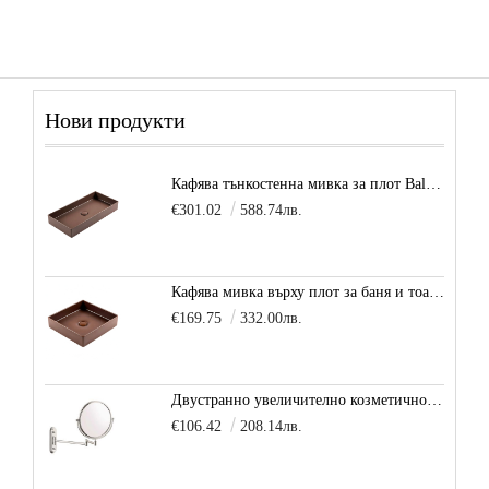
Нови продукти
Кафява тънкостенна мивка за плот Balance, цвят - карамел
€301.02
588.74лв.
Кафява мивка върху плот за баня и тоалетна Decente, цвят - карамел
€169.75
332.00лв.
Двустранно увеличително козметично огледало за баня Vitra Arkitekt
€106.42
208.14лв.