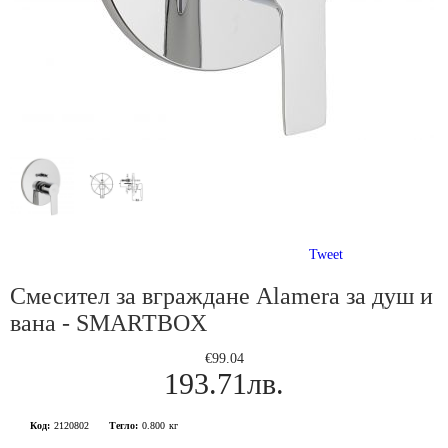
Tweet
Смесител за вграждане Alamera за душ и
вана - SMARTBOX
€99.04
193.71лв.
Код:
2120802
Тегло:
0.800
кг