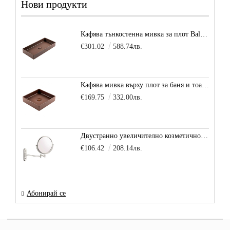
Нови продукти
Кафява тънкостенна мивка за плот Balance, цвят - карамел
€301.02
588.74лв.
Кафява мивка върху плот за баня и тоалетна Decente, цвят - карамел
€169.75
332.00лв.
Двустранно увеличително козметично огледало за баня Vitra Arkitekt
€106.42
208.14лв.
Абонирай се