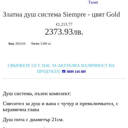
Tweet
Златна душ система Siempre - цвят Gold
€1,213.77
2373.93лв.
Код:
2921219
Тегло:
5.800
кг
СВЪРЖЕТЕ СЕ С НАС ЗА АКТУАЛНА НАЛИЧНОСТ НА
☎️
ПРОДУКТА!
0889 144 489
Душ система, пълен комплект:
Смесител за душ и вана с чучур и превключвател, с
керамична глава
Душ пита с диаметър 21см.