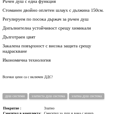
Ръчен душ с една функция
Стоманен двойно оплетен шлаух с дължина 150см.
Регулируем по посока държач за ръчен душ
Допълнителна устойчивост срещу химикали
Дълготраен цвят
Закалена повърхност с висока защита срещу
надраскване
Икономична технология
Всички цени са с включен ДДС!
душ системи
златиста душ система
златна душ система
Покритие :
Златно
Смесител в комплекта:
Смесител за душ и вана с чучур