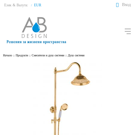
Вход
Език
&
Валута:
EUR
/
Начало
Продукти
Смесители и душ системи
Душ системи