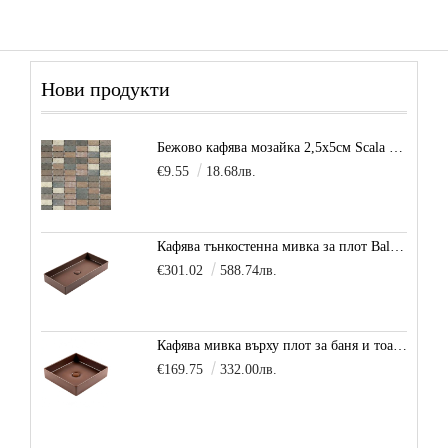
Нови продукти
Бежово кафява мозайка 2,5х5см Scala Beige
€9.55
18.68лв.
Кафява тънкостенна мивка за плот Balance, цвят - карамел
€301.02
588.74лв.
Кафява мивка върху плот за баня и тоалетна Decente, цвят - карамел
€169.75
332.00лв.