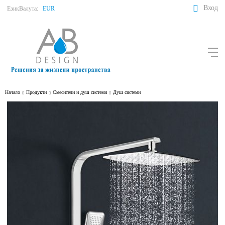
Вход
Език
Валута:
EUR
Начало
Продукти
Смесители и душ системи
Душ системи