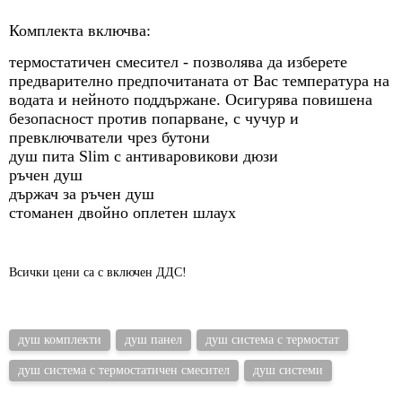
Комплекта включва:
термостатичен смесител - позволява да изберете
предварително предпочитаната от Вас температура на
водата и нейното поддържане. Осигурява повишена
безопасност против попарване, с чучур и
превключватели чрез бутони
душ пита Slim с антиваровикови дюзи
ръчен душ
държач за ръчен душ
стоманен двойно оплетен шлаух
Всички цени са с включен ДДС!
душ комплекти
душ панел
душ система с термостат
душ система с термостатичен смесител
душ системи