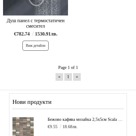
Душ панел с термостатичен
смесител
€782.74
1530.91лв.
Виж детайли
Page 1 of 1
«
1
»
Нови продукти
Бежово кафява мозайка 2,5х5см Scala Beige
€9.55
18.68лв.