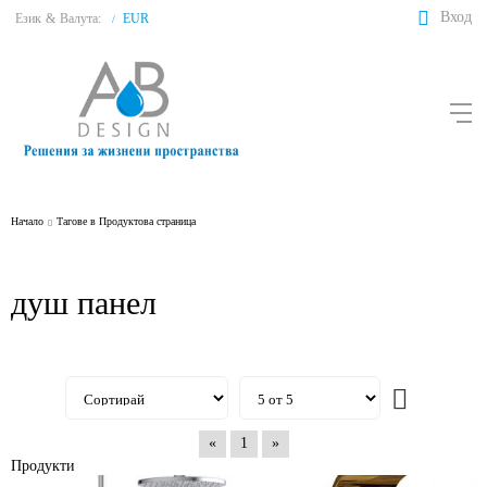
Вход
Език
&
Валута:
EUR
/
Начало
Тагове в Продуктова страница
душ панел
«
1
»
Продукти