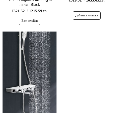
€529.52
1035.65лв.
панел Black
€621.52
1215.59лв.
Виж детайли