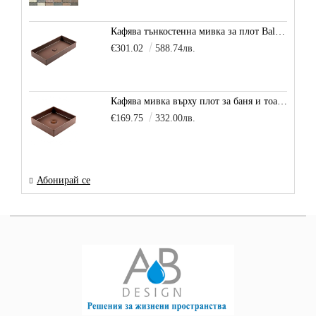
Кафява тънкостенна мивка за плот Balance, цвят - карамел
€301.02
588.74лв.
Кафява мивка върху плот за баня и тоалетна Decente, цвят - карамел
€169.75
332.00лв.
Абонирай се