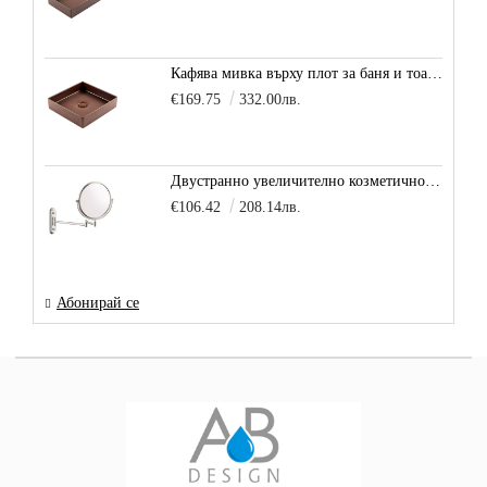
Кафява мивка върху плот за баня и тоалетна Decente, цвят - карамел
€169.75
332.00лв.
Двустранно увеличително козметично огледало за баня Vitra Arkitekt
€106.42
208.14лв.
Абонирай се