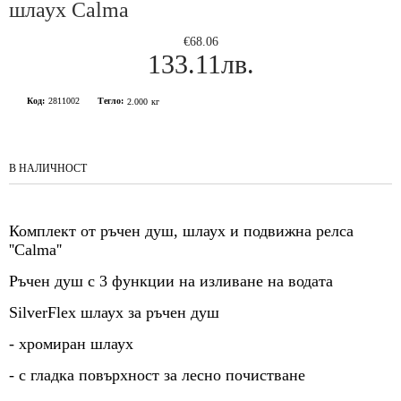
шлаух Calma
€68.06
133.11лв.
Код:
2811002
Тегло:
2.000
кг
В НАЛИЧНОСТ
Комплект от ръчен душ, шлаух и подвижна релса
''Calma''
Ръчен душ с
3 функции на изливане на водата
SilverFlex шлаух за ръчен душ
- хромиран шлаух
- с гладка повърхност за лесно почистване