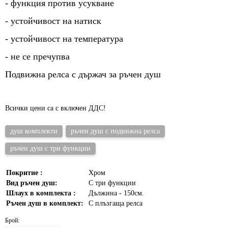
- функция против усукване
- устойчивост на натиск
- устойчивост на температура
- не се пречупва
Подвижна релса с държач за ръчен душ
Всички цени са с включен ДДС!
душ комплекти
ръчен душ с подвижна релса
ръчен душ с три функции
Покритие :
Хром
Вид ръчен душ:
С три функции
Шлаух в комплекта :
Дължина - 150см.
Ръчен душ в комплект:
С плъзгаща релса
Брой: