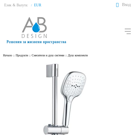
Вход
Език
&
Валута:
EUR
/
Начало
Продукти
Смесители и душ системи
Душ комплекти