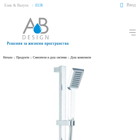
Вход
Език
&
Валута:
EUR
/
Начало
Продукти
Смесители и душ системи
Душ комплекти