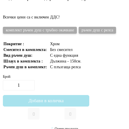
Всички цени са с включен ДДС!
комплект ръчен душ с тръбно окачване
ръчен душ с релса
Покритие :
Хром
Смесител в комплекта:
Без смесител
Вид ръчен душ:
С една функция
Шлаух в комплекта :
Дължина - 150см.
Ръчен душ в комплект:
С плъзгаща релса
Брой:
Оцени продукта