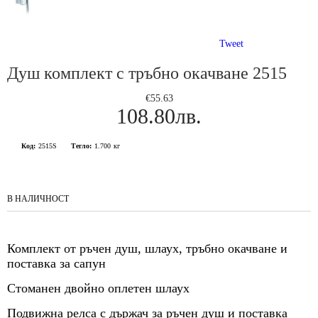
Tweet
Душ комплект с тръбно окачване 2515
€55.63
108.80лв.
Код:
2515S
Тегло:
1.700
кг
В НАЛИЧНОСТ
Комплект от ръчен душ, шлаух, тръбно окачване и
поставка за сапун
Стоманен двойно оплетен шлаух
Подвижна релса с държач за ръчен душ и поставка