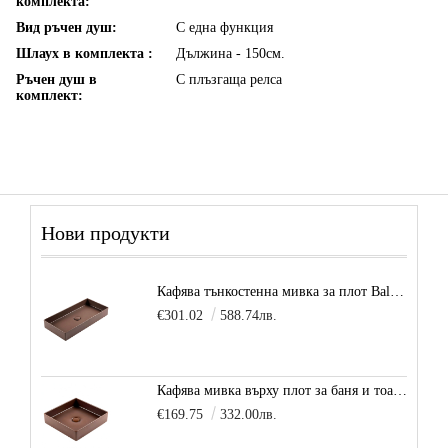
комплекта:
Вид ръчен душ:
С една функция
Шлаух в комплекта :
Дължина - 150см.
Ръчен душ в
С плъзгаща релса
комплект:
Нови продукти
Кафява тънкостенна мивка за плот Balance, цвят - карамел
€301.02
588.74лв.
Кафява мивка върху плот за баня и тоалетна Decente, цвят - карамел
€169.75
332.00лв.