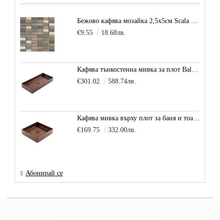
Бежово кафява мозайка 2,5х5см Scala Beige
€9.55
18.68лв.
Кафява тънкостенна мивка за плот Balance, цвят - карамел
€301.02
588.74лв.
Кафява мивка върху плот за баня и тоалетна Decente, цвят - карамел
€169.75
332.00лв.
Абонирай се