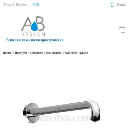
Вход
Език
&
Валута:
EUR
/
Начало
Продукти
Смесители и душ системи
Душ пити и рамена