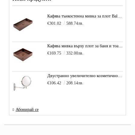
Кафява тънкостенна мивка за плот Balance, цвят - карамел
€301.02
588.74лв.
Кафява мивка върху плот за баня и тоалетна Decente, цвят - карамел
€169.75
332.00лв.
Двустранно увеличително козметично огледало за баня Vitra Arkitekt
€106.42
208.14лв.
Абонирай се