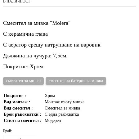
В НАЛИЧНОСТ
Смесител за мивка "Molera"
С керамична глава
С аератор срещу натрупване на варовик
Дължина на чучура: 7,5см.
Покритие: Хром
смесител за мивка
смесителна батерия за мивка
Покритие :
Хром
Вид монтаж :
Монтаж върху мивка
Вид смесител :
Смесител за мивка
Брой ръкохватки :
С една ръкохватка
Стил на смесител :
Модерен
Брой: