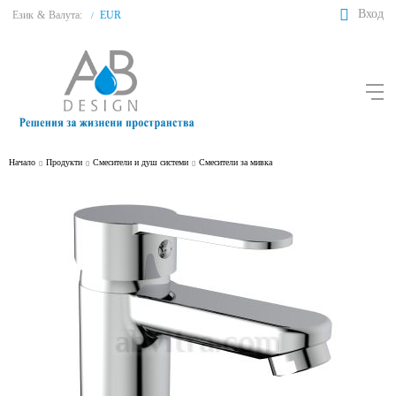
Вход
Език
&
Валута:
EUR
/
Начало
Продукти
Смесители и душ системи
Смесители за мивка