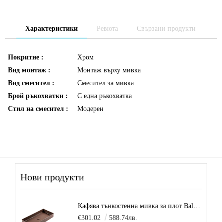
Характеристики
Ревюта
Свързани продукти
Покритие :
Хром
Вид монтаж :
Монтаж върху мивка
Вид смесител :
Смесител за мивка
Брой ръкохватки :
С една ръкохватка
Стил на смесител :
Модерен
Нови продукти
Кафява тънкостенна мивка за плот Balance, цвят - карамел
€301.02
588.74лв.