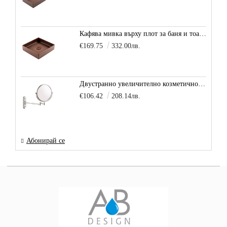
Кафява мивка върху плот за баня и тоалетна Decente, цвят - карамел
€169.75
332.00лв.
Двустранно увеличително козметично огледало за баня Vitra Arkitekt
€106.42
208.14лв.
Абонирай се