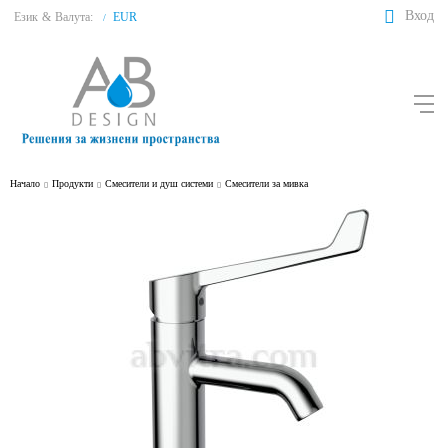
Вход
Език
&
Валута:
EUR
/
Начало
Продукти
Смесители и душ системи
Смесители за мивка