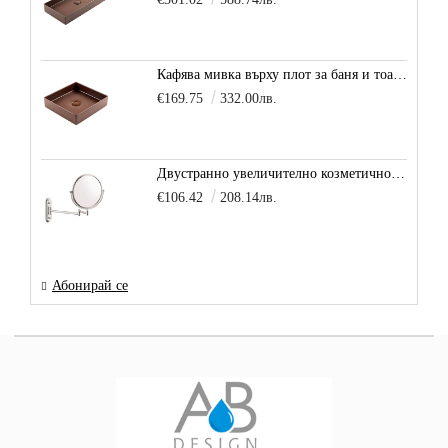
Кафява мивка върху плот за баня и тоалетна Decente, цвят - карамел
€169.75
332.00лв.
Двустранно увеличително козметично огледало за баня Vitra Arkitekt
€106.42
208.14лв.
Абонирай се