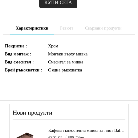
Характеристики
Ревюта
Свързани продукти
Покритие :
Хром
Вид монтаж :
Монтаж върху мивка
Вид смесител :
Смесител за мивка
Брой ръкохватки :
С една ръкохватка
Нови продукти
Кафява тънкостенна мивка за плот Balance, цвят - карамел
€301.02
588.74лв.