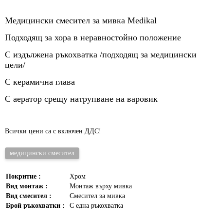
Медицински смесител за мивка Medikal
Подходящ за хора в неравностойно положение
С издължена ръкохватка /подходящ за медицински
цели/
С керамична глава
С аератор срещу натрупване на варовик
Всички цени са с включен ДДС!
медицински смесител
Покритие :
Хром
Вид монтаж :
Монтаж върху мивка
Вид смесител :
Смесител за мивка
Брой ръкохватки :
С една ръкохватка