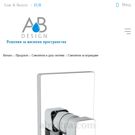
Вход
Език
&
Валута:
EUR
/
Начало
Продукти
Смесители и душ системи
Смесители за вграждане