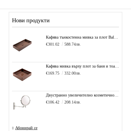
Нови продукти
Кафява тънкостенна мивка за плот Balance, цвят - карамел
€301.02
588.74лв.
Кафява мивка върху плот за баня и тоалетна Decente, цвят - карамел
€169.75
332.00лв.
Двустранно увеличително козметично огледало за баня Vitra Arkitekt
€106.42
208.14лв.
Абонирай се