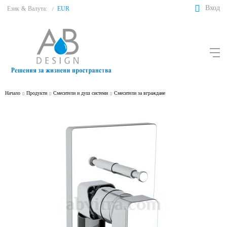
Вход
Език
&
Валута:
EUR
/
Начало
Продукти
Смесители и душ системи
Смесители за вграждане