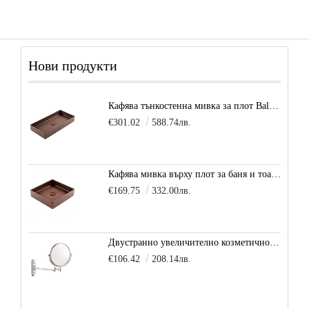
Нови продукти
Кафява тънкостенна мивка за плот Balance, цвят - карамел
€301.02
588.74лв.
Кафява мивка върху плот за баня и тоалетна Decente, цвят - карамел
€169.75
332.00лв.
Двустранно увеличително козметично огледало за баня Vitra Arkitekt
€106.42
208.14лв.