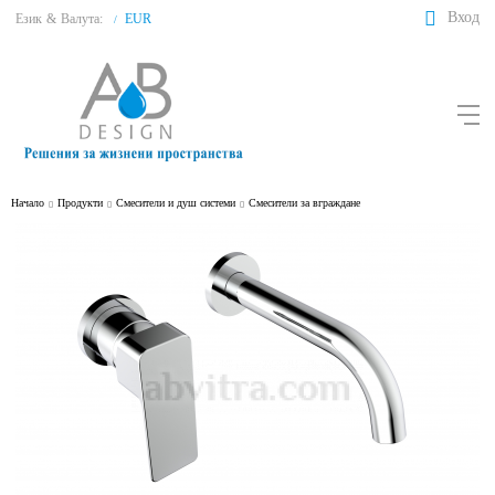
Вход
Език
&
Валута:
EUR
/
Начало
Продукти
Смесители и душ системи
Смесители за вграждане