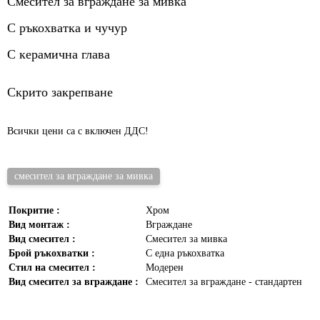
Смесител за вграждане за мивка
С ръкохватка и чучур
С керамична глава
Скрито закрепване
Всички цени са с включен ДДС!
смесител за вграждане за мивка
Покритие :
Хром
Вид монтаж :
Вграждане
Вид смесител :
Смесител за мивка
Брой ръкохватки :
С една ръкохватка
Стил на смесител :
Модерен
Вид смесител за вграждане :
Смесител за вграждане - стандартен