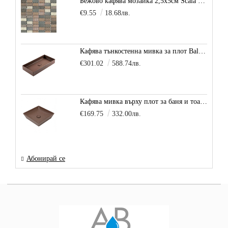
Бежово кафява мозайка 2,5х5см Scala Beige
€9.55
18.68лв.
Кафява тънкостенна мивка за плот Balance, цвят - карамел
€301.02
588.74лв.
Кафява мивка върху плот за баня и тоалетна Decente, цвят - карамел
€169.75
332.00лв.
Абонирай се